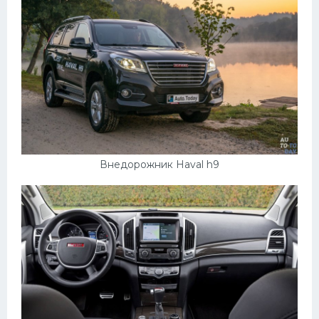
Подводные лодки
Митсубиси
Киа
Танки
Крайслер
Порше
Самолеты
Внедорожник Haval h9
Корабли
Комплектующие
Тойота
Лодки
Шкода
Вертолеты