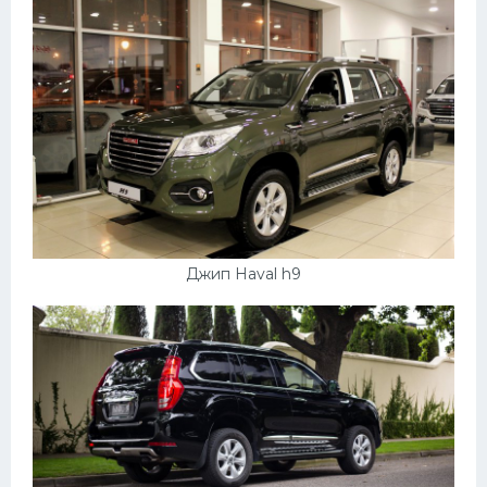
Пежо
Ауди
Гараж
Русские авто
Вольво
БМВ
МАЗ
Джип Haval h9
Сузуки
Мерседес
Фольксваген
Лексус
Дэу