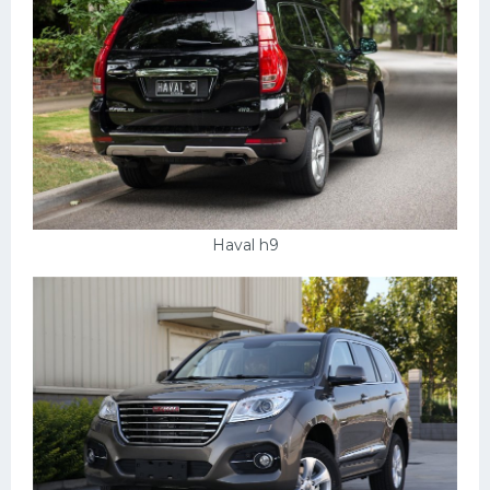
УАЗ
Кадиллак
Автокемпер
Феррари
Поезда
Мотоциклы
Ямаха
Haval h9
Додж
Ява
Эмблемы
Спецтехника