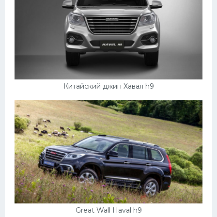
Китайский джип Хавал h9
Great Wall Haval h9