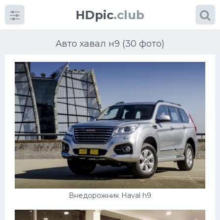
HDpic
.club
Авто хавал н9 (30 фото)
Категории
Разное
Автомобили
Красивые фото машин
Внедорожник Haval h9
УРАЛ
Ниссан