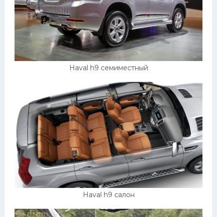
Haval h9 семиместный
Haval h9 салон