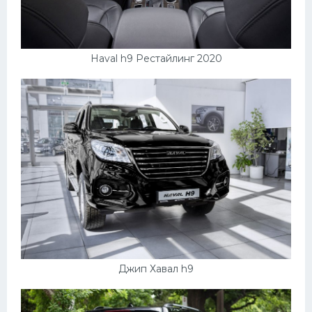
Мазда
Самокаты
Haval h9 Рестайлинг 2020
Велосипеды
Рено
Прогулочные суда
Хендай
Лимузины
Камаз
Автобусы
Хонда
Грузовики
Джип Хавал h9
Шевроле