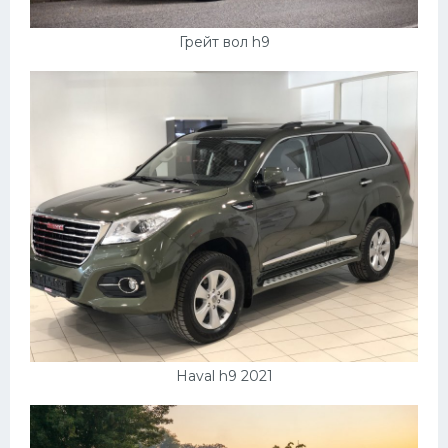
Скания
Грейт вол h9
Форд
Черри
Джили
Хавал
Кавасаки
Инфинити
ЛУАЗ
Фиат
Ситроен
Haval h9 2021
Субару
Опель