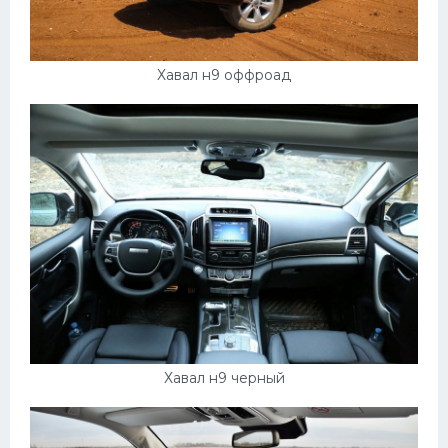
Хавал н9 оффроад
Хавал н9 черный