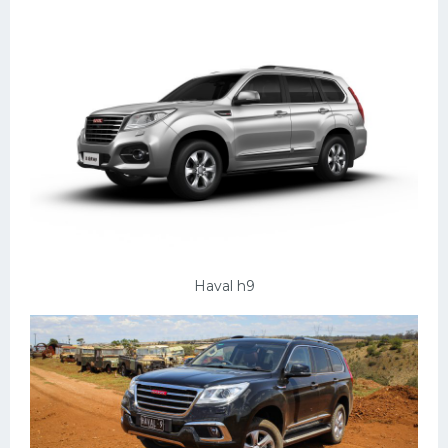
УАЗ
Кадиллак
Автокемпер
Феррари
Поезда
Мотоциклы
Ямаха
Додж
Haval h9
Ява
Эмблемы
Спецтехника