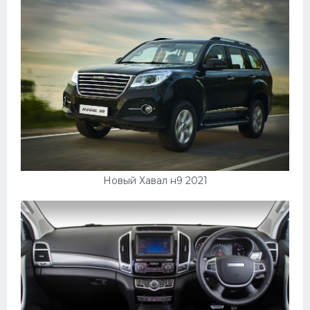
Подводные лодки
Митсубиси
Киа
Танки
Крайслер
Порше
Самолеты
Корабли
Новый Хавал н9 2021
Комплектующие
Тойота
Лодки
Шкода
Вертолеты