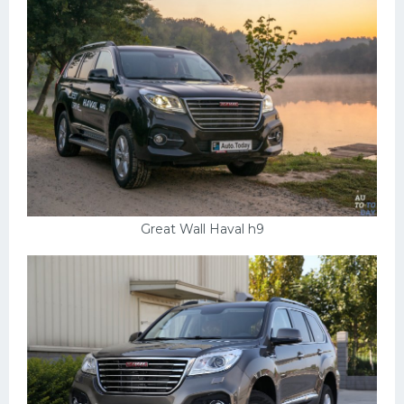
Пежо
Ауди
Гараж
Русские авто
Вольво
БМВ
МАЗ
Great Wall Haval h9
Сузуки
Мерседес
Фольксваген
Лексус
Дэу