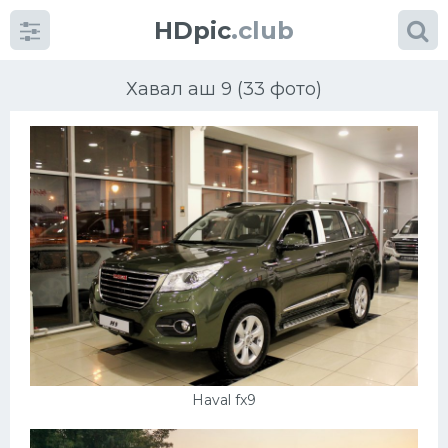
HDpic
.club
Хавал аш 9 (33 фото)
Категории
Разное
Автомобили
Красивые фото машин
Haval fx9
УРАЛ
Ниссан