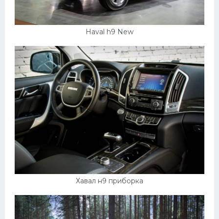
Haval h9 New
Хавал н9 приборка