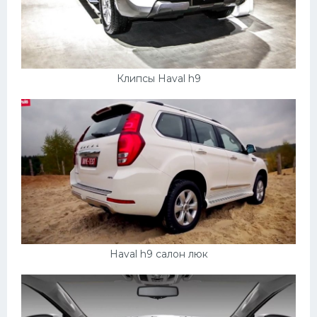
Клипсы Haval h9
Haval h9 салон люк