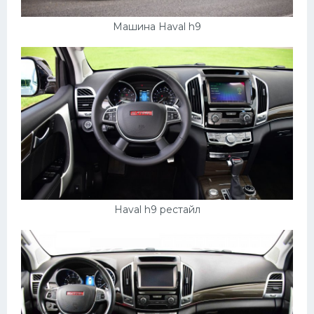
Машина Haval h9
Haval h9 рестайл