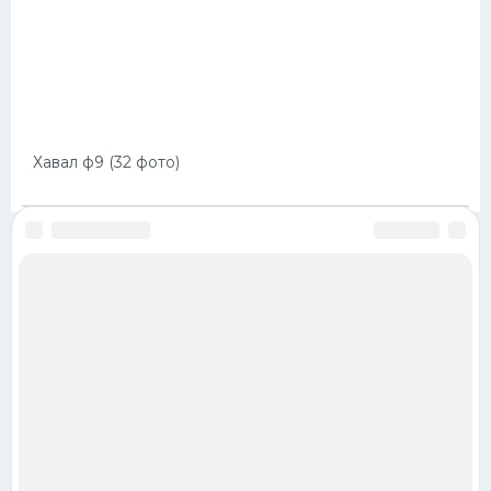
Хавал ф9 (32 фото)
ОБРАТНАЯ СВЯЗЬ
ПРАВИЛА
КАРТЫ САЙТА
© 2021-2025 hdpic.club
Все права защищены.