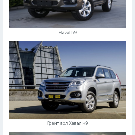
Скания
Форд
Черри
Haval h9
Джили
Хавал
Кавасаки
Инфинити
ЛУАЗ
Фиат
Ситроен
Субару
Грейт вол Хавал н9
Опель