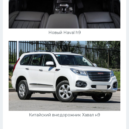
Мазда
Самокаты
Велосипеды
Новый Haval h9
Рено
Прогулочные суда
Хендай
Лимузины
Камаз
Автобусы
Хонда
Грузовики
Китайский внедорожник Хавал н9
Шевроле