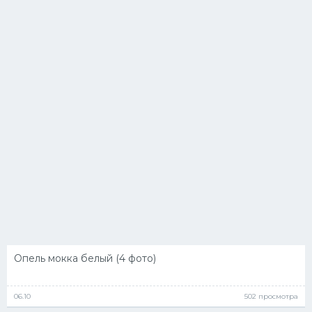
Опель мокка белый (4 фото)
06.10
502 просмотра