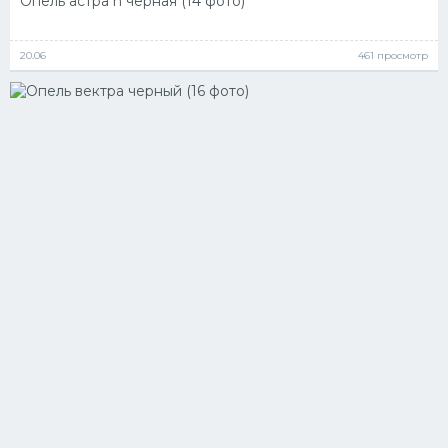
Опель астра h черная (14 фото)
20.06
461 просмотр