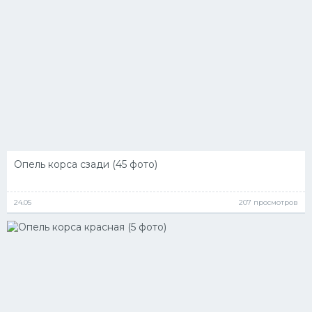
Подводные лодки
Митсубиси
Киа
Танки
Крайслер
Порше
Самолеты
Опель корса сзади (45 фото)
Корабли
Комплектующие
24.05
207 просмотров
Тойота
Лодки
Шкода
Вертолеты