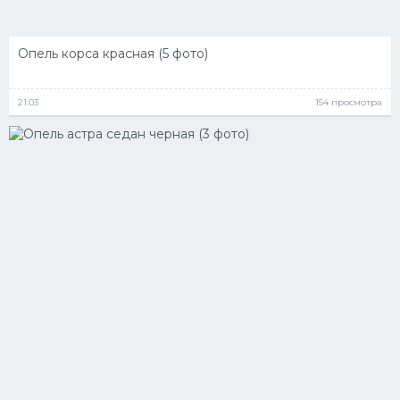
УАЗ
Кадиллак
Опель корса красная (5 фото)
Автокемпер
Феррари
21.03
154 просмотра
Поезда
Мотоциклы
Ямаха
Додж
Ява
Эмблемы
Спецтехника