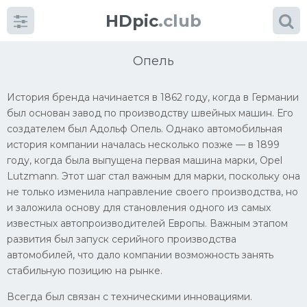
HDpic
.club
Опель
История бренда начинается в 1862 году, когда в Германии
был основан завод по производству швейных машин. Его
создателем был Адольф Опель. Однако автомобильная
история компании началась несколько позже — в 1899
году, когда была выпущена первая машина марки, Opel
Категории
Lutzmann. Этот шаг стал важным для марки, поскольку она
не только изменила направление своего производства, но
и заложила основу для становления одного из самых
Разное
известных автопроизводителей Европы. Важным этапом
Автомобили
развития был запуск серийного производства
автомобилей, что дало компании возможность занять
Красивые фото машин
стабильную позицию на рынке.
УРАЛ
Всегда был связан с техническими инновациями.
Ниссан