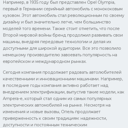
Например, в 1935 году был представлен Opel Olympia,
первый в Германии серийный автомобиль с монококовым
Пежо
кузовом. Этот автомобиль стал революционным по своему
Ауди
дизайну и был значительно легче, чем большинство
моделей того времени. Также стоит отметить, что после
Гараж
Второй мировой войны бренд продолжил развивать свои
Русские авто
машины, внедряя передовые технологии и делая их
доступными для широкой аудитории. Все это позволило
Вольво
немецкому производителю завоевать популярность на
БМВ
европейском и международном рынках.
МАЗ
Сегодня компания продолжает радовать автолюбителей
качественными и инновационными машинами. Например,
Сузуки
в последние годы компания активно работает над
внедрением электрификации, выпустив такие модели, как
Мерседес
Ampera-e, который стал одним из самых популярных
Фольксваген
электрических автомобилей на рынке. Несмотря на
изменения и новые вызовы, Опель продолжает
Лексус
приверженность к своим традициям: надежности,
Дэу
доступности и постоянным техническим