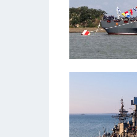
Хендай
Лимузины
Камаз
Автобусы
Хонда
Грузовики
Шевроле
УАЗ
Кадиллак
Автокемпер
Феррари
Поезда