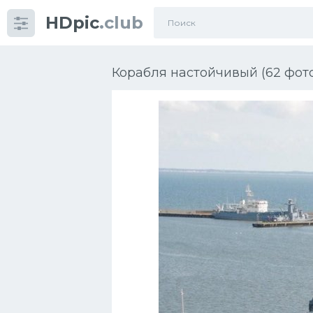
HDpic
.club
Категории
Корабля настойчивый (62 фот
Разное
Автомобили
Красивые фото машин
УРАЛ
Ниссан
Пежо
Ауди
Гараж
Русские авто