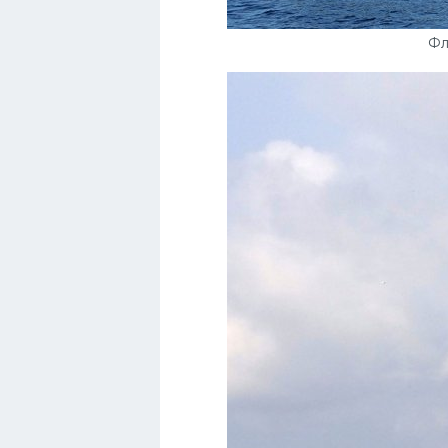
Порше
Фл
Самолеты
Корабли
Комплектующие
Тойота
Лодки
Шкода
Вертолеты
Мазда
Самокаты
Велосипеды
Рено
Прогулочные суда