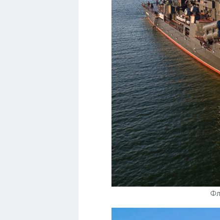
Мотоциклы
Ямаха
Додж
Ява
Эмблемы
Спецтехника
Фл