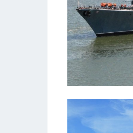
Вольво
БМВ
МАЗ
Сузуки
Мерседес
Фольксваген
Лексус
Дэу
Скания
Форд
Черри
Джили
Хавал