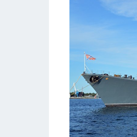
Кавасаки
Инфинити
ЛУАЗ
Фиат
Ситроен
Субару
Опель
Подводные лодки
Митсубиси
Киа
Танки
Крайслер