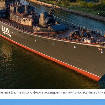
агман Балтийского флота эскадренный миноносец настойчи