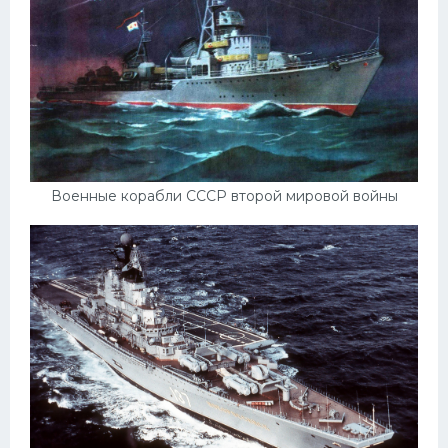
УАЗ
Кадиллак
Автокемпер
Феррари
Поезда
Мотоциклы
Военные корабли СССР второй мировой войны
Ямаха
Додж
Ява
Эмблемы
Спецтехника