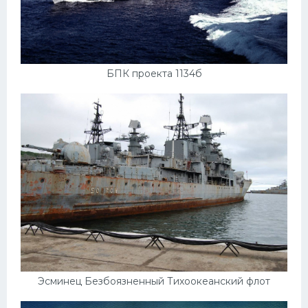
БПК проекта 1134б
Эсминец Безбоязненный Тихоокеанский флот