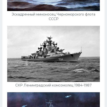
Мазда
Самокаты
Эскадренный миноносец Черноморского флота
СССР
Велосипеды
Рено
Прогулочные суда
Хендай
Лимузины
Камаз
Автобусы
Хонда
СКР Ленинградский комсомолец 1984-1987
Грузовики
Шевроле