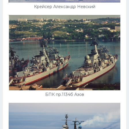
Крейсер Александр Невский
БПК пр.1134б Азов