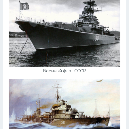
Подводные лодки
Митсубиси
Киа
Танки
Крайслер
Порше
Самолеты
Военный флот СССР
Корабли
Комплектующие
Тойота
Лодки
Шкода
Вертолеты