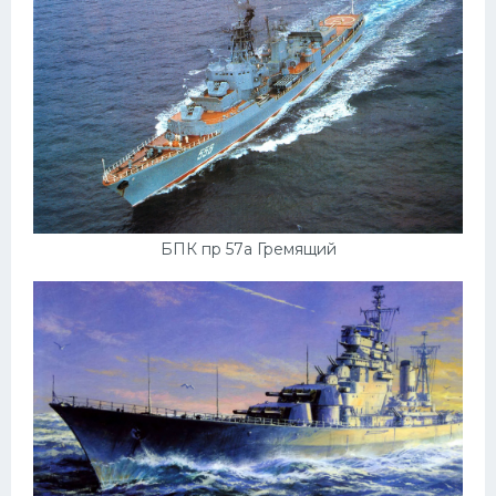
БПК пр 57а Гремящий