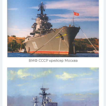
Пежо
Ауди
Гараж
Русские авто
Вольво
БМВ
МАЗ
ВМФ СССР крейсер Москва
Сузуки
Мерседес
Фольксваген
Лексус
Дэу