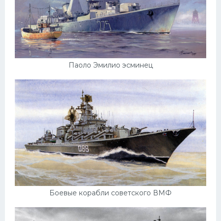
Скания
Форд
Черри
Джили
Паоло Эмилио эсминец
Хавал
Кавасаки
Инфинити
ЛУАЗ
Фиат
Ситроен
Субару
Боевые корабли советского ВМФ
Опель