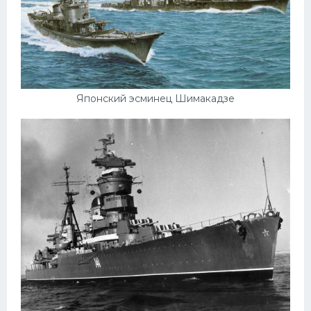
Японский эсминец Шимакадзе