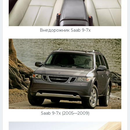
УАЗ
Кадиллак
Автокемпер
Внедорожник Saab 9-7x
Феррари
Поезда
Мотоциклы
Ямаха
Додж
Ява
Эмблемы
Спецтехника
Saab 9-7x (2005—2009)