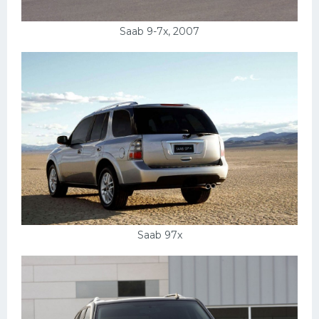
Подводные лодки
Митсубиси
Saab 9-7x, 2007
Киа
Танки
Крайслер
Порше
Самолеты
Корабли
Комплектующие
Тойота
Saab 97x
Лодки
Шкода
Вертолеты