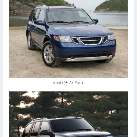
Пежо
Ауди
Гараж
Русские авто
Вольво
БМВ
МАЗ
Saab 9-7x Aero
Сузуки
Мерседес
Фольксваген
Лексус
Дэу