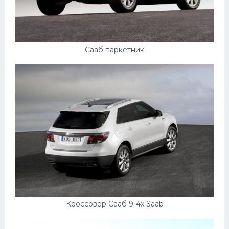
Сааб паркетник
Кроссовер Сааб 9-4х Saab