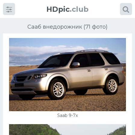
HDpic
.club
Сааб внедорожник (71 фото)
Категории
Разное
Автомобили
Красивые фото машин
Saab 9-7x
УРАЛ
Ниссан