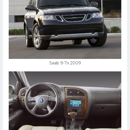
Мазда
Самокаты
Велосипеды
Рено
Прогулочные суда
Хендай
Saab 9-7x 2009
Лимузины
Камаз
Автобусы
Хонда
Грузовики
Шевроле