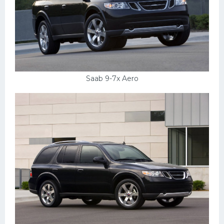
Скания
Форд
Черри
Джили
Saab 9-7x Aero
Хавал
Кавасаки
Инфинити
ЛУАЗ
Фиат
Ситроен
Субару
Опель