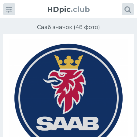
HDpic
.club
Сааб значок (48 фото)
Категории
Разное
Автомобили
Красивые фото машин
УРАЛ
Ниссан