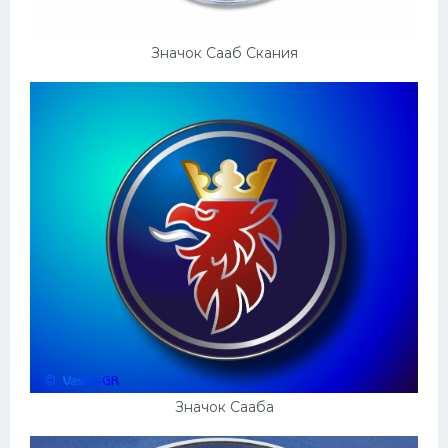
Мазда
Значок Сааб Скания
Самокаты
Велосипеды
Рено
Прогулочные суда
Хендай
Лимузины
Камаз
Автобусы
Хонда
Грузовики
Значок Сааба
Шевроле