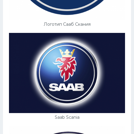
Пежо
Ауди
Логотип Сааб Скания
Гараж
Русские авто
Вольво
БМВ
МАЗ
Сузуки
Мерседес
Фольксваген
Saab Scania
Лексус
Дэу