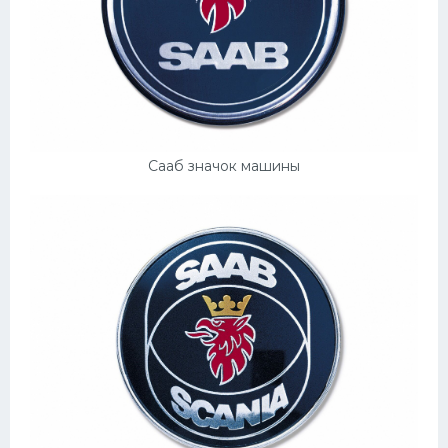
Подводные лодки
Митсубиси
Киа
Танки
Крайслер
Сааб значок машины
Порше
Самолеты
Корабли
Комплектующие
Тойота
Лодки
Шкода
Вертолеты