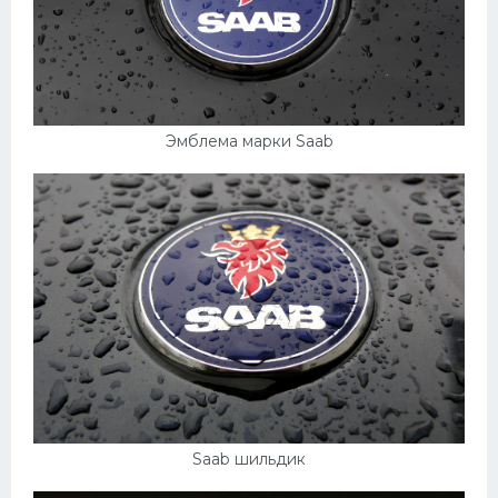
Эмблема марки Saab
Saab шильдик