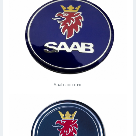
Скания
Форд
Черри
Джили
Хавал
Кавасаки
Инфинити
ЛУАЗ
Saab логотип
Фиат
Ситроен
Субару
Опель