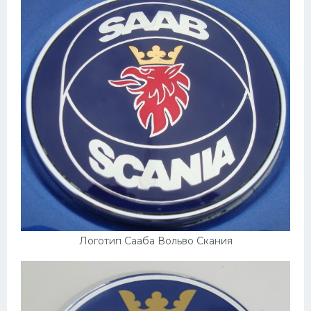
УАЗ
Кадиллак
Автокемпер
Феррари
Поезда
Мотоциклы
Ямаха
Додж
Ява
Эмблемы
Логотип Сааба Вольво Скания
Спецтехника