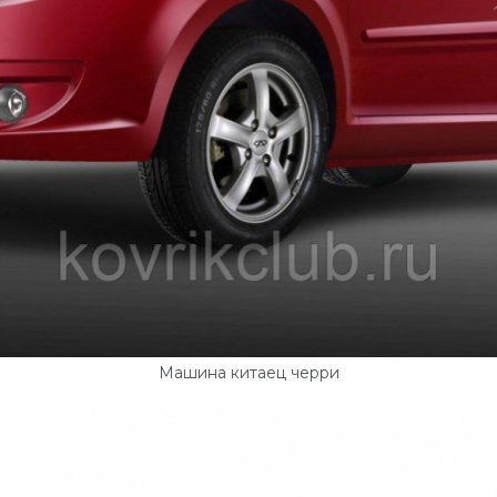
Машина китаец черри