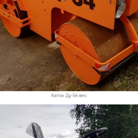
Каток Ду-54 вес