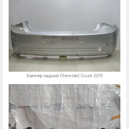
Скания
Форд
Черри
Джили
Хавал
Кавасаки
Инфинити
Бампер задний Chevrolet Cruze 2013
ЛУАЗ
Фиат
Ситроен
Субару
Опель