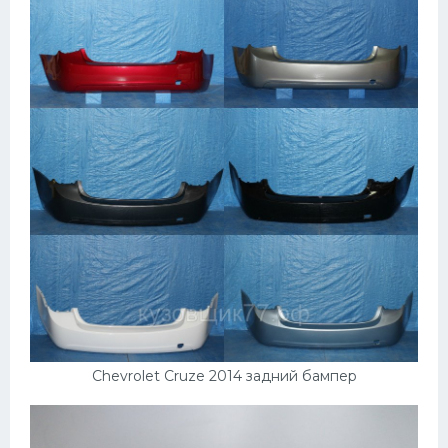
Пежо
Ауди
Гараж
Русские авто
Вольво
БМВ
МАЗ
Сузуки
Мерседес
Фольксваген
Chevrolet Cruze 2014 задний бампер
Лексус
Дэу