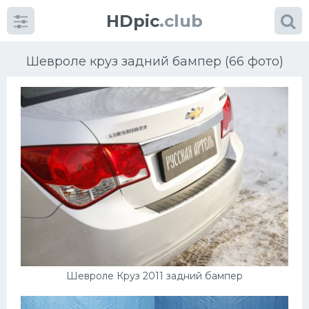
HDpic
.club
Шевроле круз задний бампер (66 фото)
Категории
Разное
Автомобили
Красивые фото машин
Шевроле Круз 2011 задний бампер
УРАЛ
Ниссан