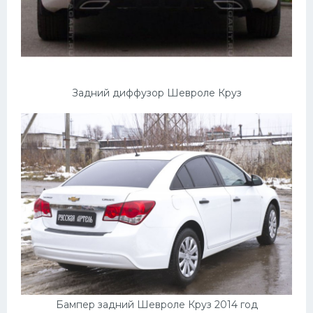
Мазда
Самокаты
Велосипеды
Рено
Задний диффузор Шевроле Круз
Прогулочные суда
Хендай
Лимузины
Камаз
Автобусы
Хонда
Грузовики
Шевроле
Бампер задний Шевроле Круз 2014 год