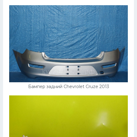
УАЗ
Кадиллак
Автокемпер
Феррари
Поезда
Мотоциклы
Ямаха
Додж
Бампер задний Chevrolet Cruze 2013
Ява
Эмблемы
Спецтехника