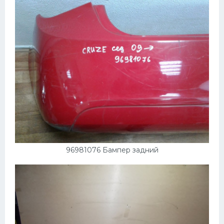
96981076 Бампер задний