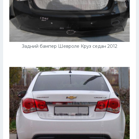
Подводные лодки
Митсубиси
Киа
Танки
Крайслер
Задний бампер Шевроле Круз седан 2012
Порше
Самолеты
Корабли
Комплектующие
Тойота
Лодки
Шкода
Вертолеты