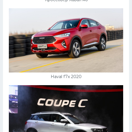
УАЗ
Кадиллак
Автокемпер
Феррари
Поезда
Мотоциклы
Ямаха
Додж
Haval f7x 2020
Ява
Эмблемы
Спецтехника