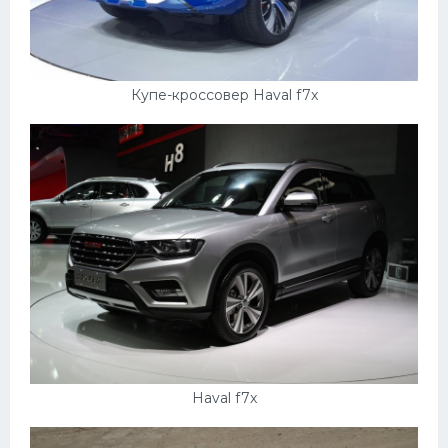
Купе-кроссовер Haval f7x
Haval f7x