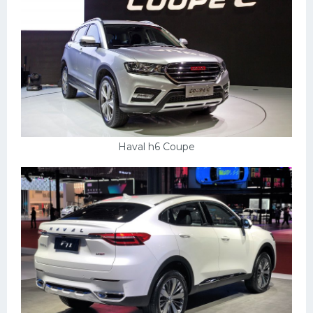
Пежо
Ауди
Гараж
Русские авто
Вольво
Haval h6 Coupe
БМВ
МАЗ
Сузуки
Мерседес
Фольксваген
Лексус
Дэу