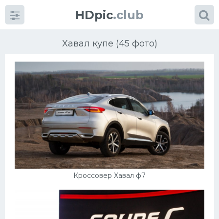
HDpic
.club
Хавал купе (45 фото)
Категории
Разное
Автомобили
Кроссовер Хавал ф7
Красивые фото машин
УРАЛ
Ниссан