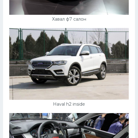
Хавал ф7 салон
Haval h2 inside