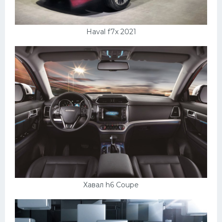
Скания
Форд
Haval f7x 2021
Черри
Джили
Хавал
Кавасаки
Инфинити
ЛУАЗ
Фиат
Ситроен
Хавал h6 Coupe
Субару
Опель