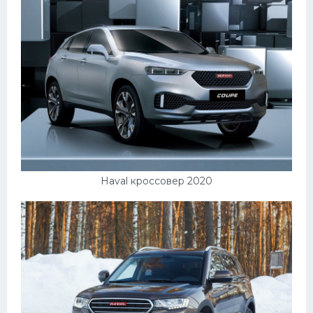
Подводные лодки
Митсубиси
Киа
Танки
Крайслер
Порше
Самолеты
Корабли
Haval кроссовер 2020
Комплектующие
Тойота
Лодки
Шкода
Вертолеты