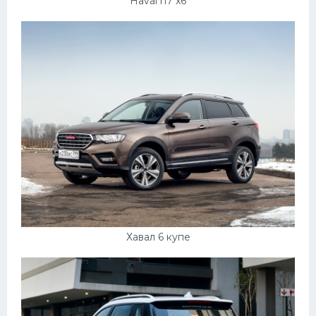
Haval h7 x6
Хавал 6 купе