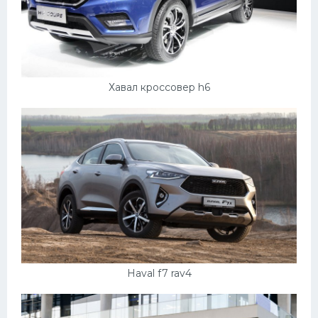
Хавал кроссовер h6
Haval f7 rav4