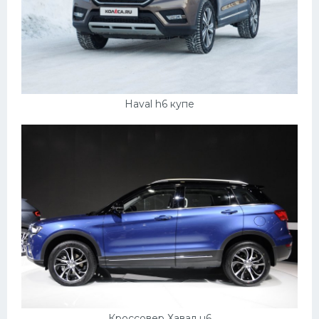
Мазда
Самокаты
Велосипеды
Рено
Haval h6 купе
Прогулочные суда
Хендай
Лимузины
Камаз
Автобусы
Хонда
Грузовики
Шевроле
Кроссовер Хавал н6