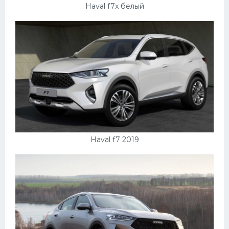
УАЗ
Haval f7x белый
Кадиллак
Автокемпер
Феррари
Поезда
Мотоциклы
Ямаха
Додж
Haval f7 2019
Ява
Эмблемы
Спецтехника