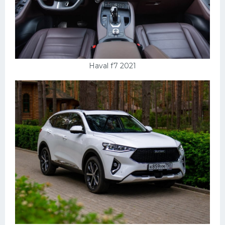
Мазда
Самокаты
Велосипеды
Рено
Haval f7 2021
Прогулочные суда
Хендай
Лимузины
Камаз
Автобусы
Хонда
Грузовики
Шевроле