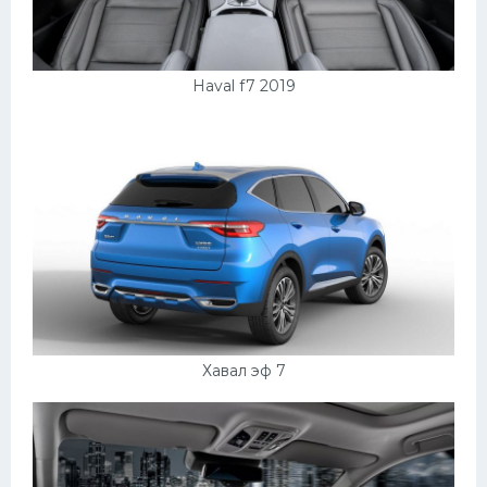
Скания
Форд
Haval f7 2019
Черри
Джили
Хавал
Кавасаки
Инфинити
ЛУАЗ
Фиат
Ситроен
Хавал эф 7
Субару
Опель