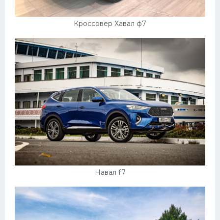
Кроссовер Хавал ф7
Навал f7