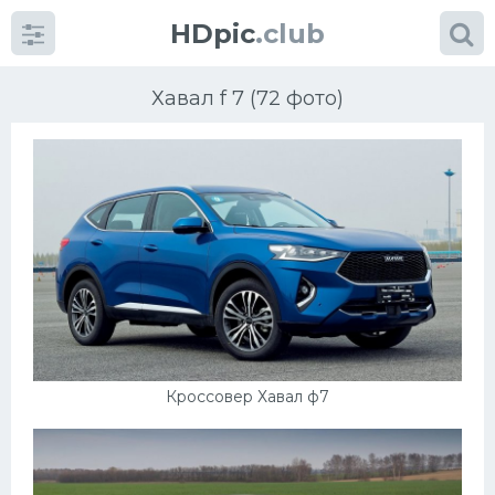
HDpic
.club
Хавал f 7 (72 фото)
Категории
Разное
Автомобили
Кроссовер Хавал ф7
Красивые фото машин
УРАЛ
Ниссан