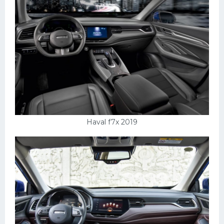
Подводные лодки
Митсубиси
Киа
Танки
Крайслер
Порше
Самолеты
Haval f7x 2019
Корабли
Комплектующие
Тойота
Лодки
Шкода
Вертолеты