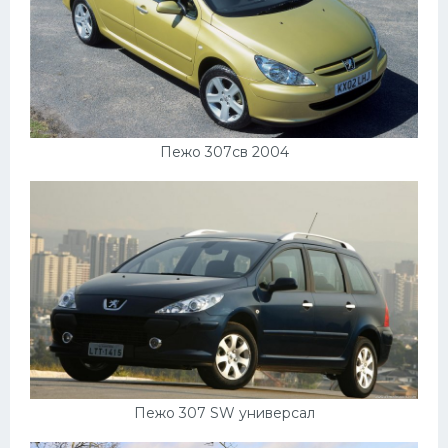
Пежо 307св 2004
Пежо 307 SW универсал