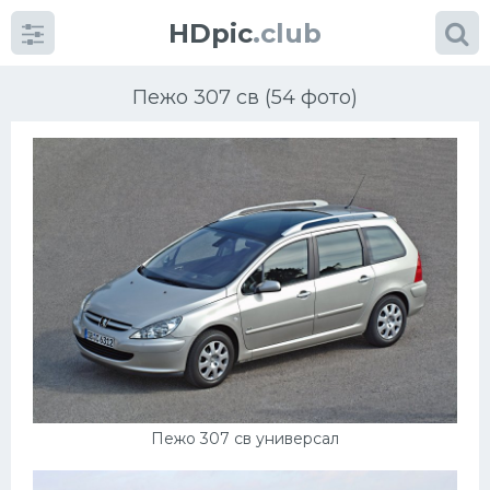
HDpic
.club
Пежо 307 св (54 фото)
Категории
Разное
Автомобили
Красивые фото машин
Пежо 307 св универсал
УРАЛ
Ниссан