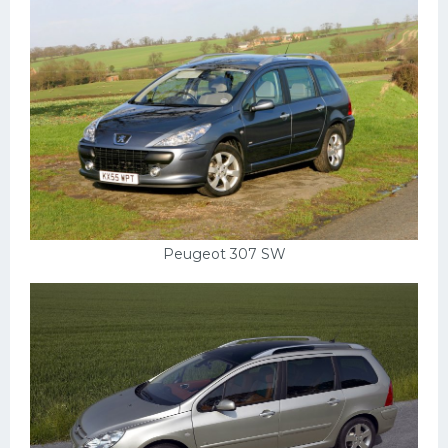
Пежо
Ауди
Гараж
Русские авто
Вольво
БМВ
МАЗ
Peugeot 307 SW
Сузуки
Мерседес
Фольксваген
Лексус
Дэу