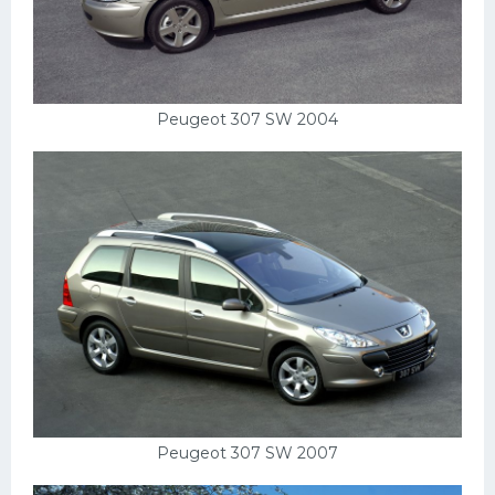
Скания
Форд
Черри
Peugeot 307 SW 2004
Джили
Хавал
Кавасаки
Инфинити
ЛУАЗ
Фиат
Ситроен
Субару
Peugeot 307 SW 2007
Опель