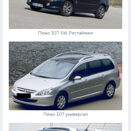
Мазда
Самокаты
Велосипеды
Пежо 307 SW Рестайлинг
Рено
Прогулочные суда
Хендай
Лимузины
Камаз
Автобусы
Хонда
Грузовики
Пежо 307 универсал
Шевроле