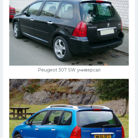
УАЗ
Кадиллак
Автокемпер
Феррари
Поезда
Мотоциклы
Ямаха
Peugeot 307 SW универсал
Додж
Ява
Эмблемы
Спецтехника