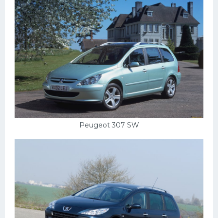
Подводные лодки
Митсубиси
Киа
Танки
Крайслер
Порше
Самолеты
Корабли
Peugeot 307 SW
Комплектующие
Тойота
Лодки
Шкода
Вертолеты