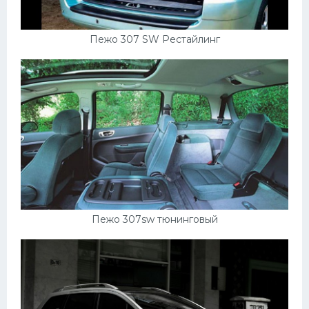
Пежо 307 SW Рестайлинг
Пежо 307sw тюнинговый