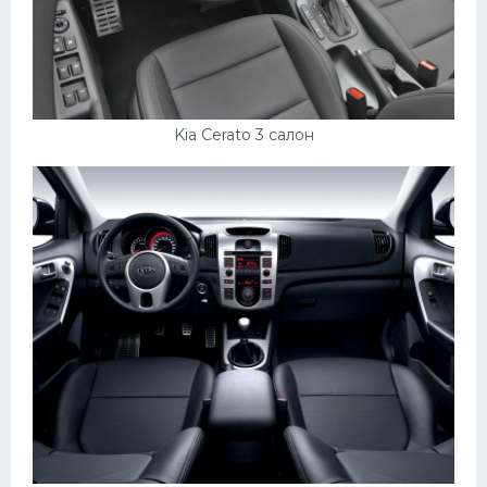
Скания
Форд
Черри
Kia Cerato 3 салон
Джили
Хавал
Кавасаки
Инфинити
ЛУАЗ
Фиат
Ситроен
Субару
Опель