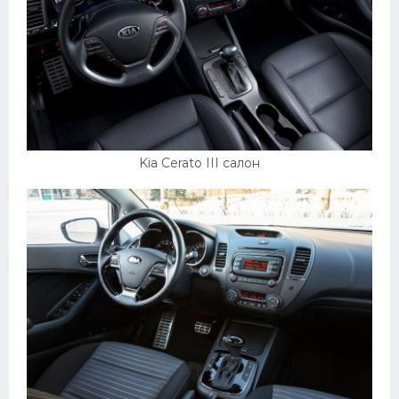
Мазда
Самокаты
Велосипеды
Рено
Прогулочные суда
Kia Cerato III салон
Хендай
Лимузины
Камаз
Автобусы
Хонда
Грузовики
Шевроле