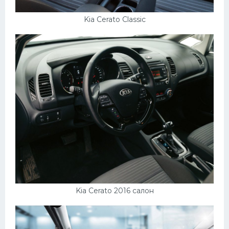
УАЗ
Кадиллак
Kia Cerato Classic
Автокемпер
Феррари
Поезда
Мотоциклы
Ямаха
Додж
Ява
Эмблемы
Спецтехника
Kia Cerato 2016 салон