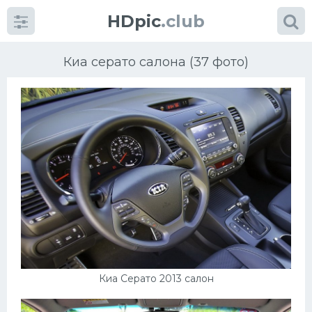
HDpic
.club
Киа серато салона (37 фото)
Категории
Разное
Автомобили
Красивые фото машин
Киа Серато 2013 салон
УРАЛ
Ниссан