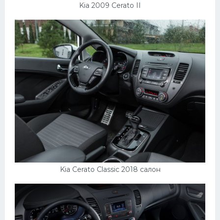
Подводные лодки
Kia 2009 Cerato II
Митсубиси
Киа
Танки
Крайслер
Порше
Самолеты
Корабли
Комплектующие
Тойота
Kia Cerato Classic 2018 салон
Лодки
Шкода
Вертолеты