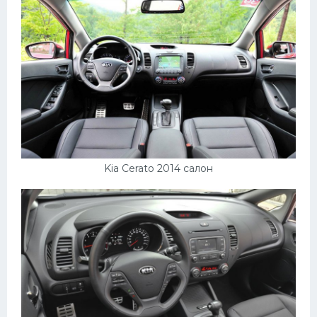
Пежо
Ауди
Гараж
Русские авто
Вольво
БМВ
Kia Cerato 2014 салон
МАЗ
Сузуки
Мерседес
Фольксваген
Лексус
Дэу