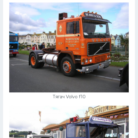
Пежо
Ауди
Гараж
Русские авто
Вольво
БМВ
МАЗ
Сузуки
Тягач Volvo f10
Мерседес
Фольксваген
Лексус
Дэу