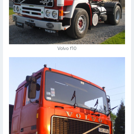
Подводные лодки
Митсубиси
Киа
Танки
Крайслер
Volvo f10
Порше
Самолеты
Корабли
Комплектующие
Тойота
Лодки
Шкода
Вертолеты