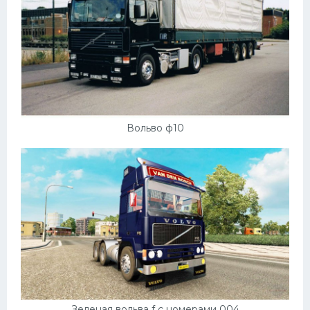
Вольво ф10
Зеленая вольва f с номерами 004