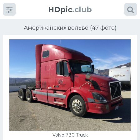
HDpic
.club
Американских вольво (47 фото)
Категории
Разное
Автомобили
Красивые фото машин
УРАЛ
Volvo 780 Truck
Ниссан