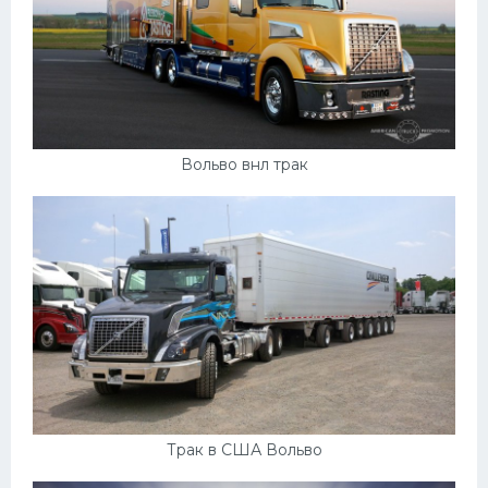
Вольво внл трак
Трак в США Вольво