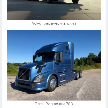
Volvo трак американский
Тягач Вольво внл 780