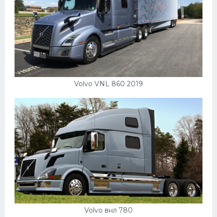
Скания
Форд
Черри
Джили
Хавал
Volvo VNL 860 2019
Кавасаки
Инфинити
ЛУАЗ
Фиат
Ситроен
Субару
Опель
Volvo внл 780