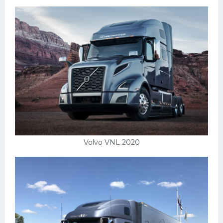
Пежо
Ауди
Гараж
Русские авто
Вольво
БМВ
МАЗ
Volvo VNL 2020
Сузуки
Мерседес
Фольксваген
Лексус
Дэу