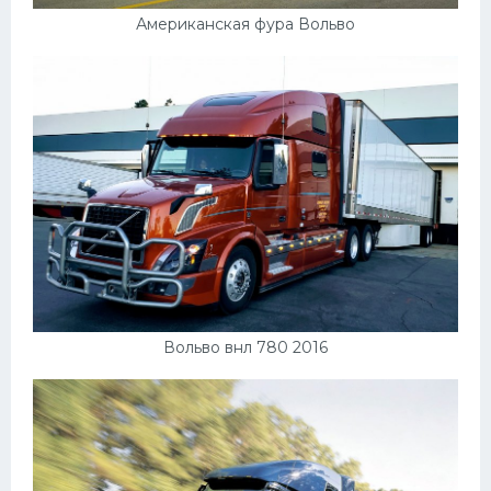
УАЗ
Американская фура Вольво
Кадиллак
Автокемпер
Феррари
Поезда
Мотоциклы
Ямаха
Додж
Ява
Вольво внл 780 2016
Эмблемы
Спецтехника