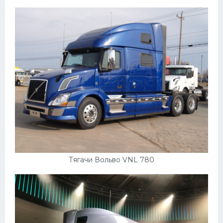
Подводные лодки
Митсубиси
Киа
Танки
Крайслер
Порше
Самолеты
Корабли
Комплектующие
Тягачи Вольво VNL 780
Тойота
Лодки
Шкода
Вертолеты