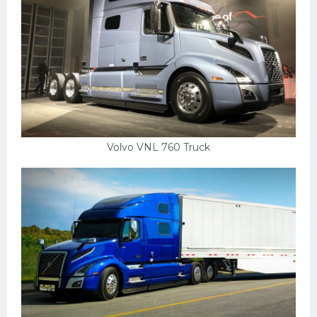
Мазда
Самокаты
Велосипеды
Рено
Прогулочные суда
Хендай
Volvo VNL 760 Truck
Лимузины
Камаз
Автобусы
Хонда
Грузовики
Шевроле