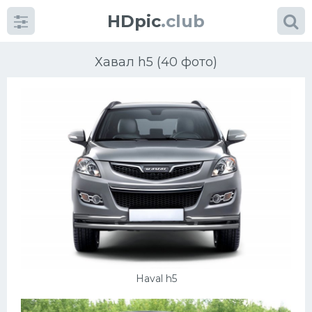
HDpic
.club
Хавал h5 (40 фото)
Категории
Разное
Автомобили
Красивые фото машин
Haval h5
УРАЛ
Ниссан