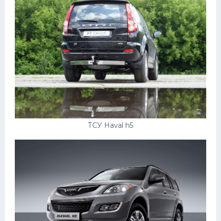
Пежо
Ауди
Гараж
Русские авто
Вольво
БМВ
МАЗ
ТСУ Haval h5
Сузуки
Мерседес
Фольксваген
Лексус
Дэу