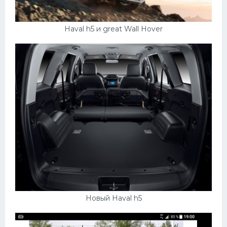
Haval h5 и great Wall Hover
Новый Haval h5