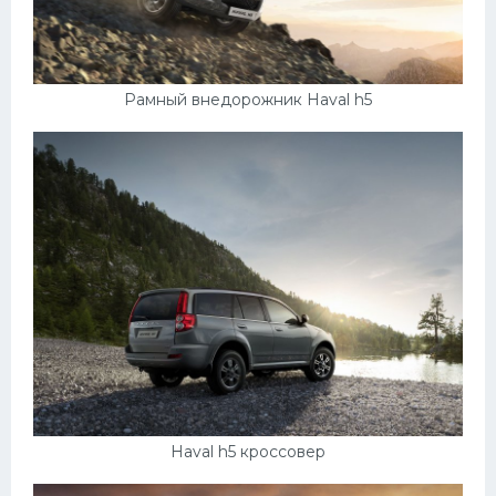
Мазда
Самокаты
Рамный внедорожник Haval h5
Велосипеды
Рено
Прогулочные суда
Хендай
Лимузины
Камаз
Автобусы
Хонда
Грузовики
Haval h5 кроссовер
Шевроле