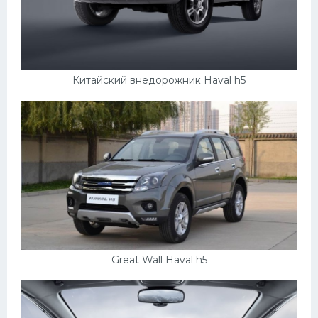
Скания
Форд
Черри
Китайский внедорожник Haval h5
Джили
Хавал
Кавасаки
Инфинити
ЛУАЗ
Фиат
Ситроен
Great Wall Haval h5
Субару
Опель