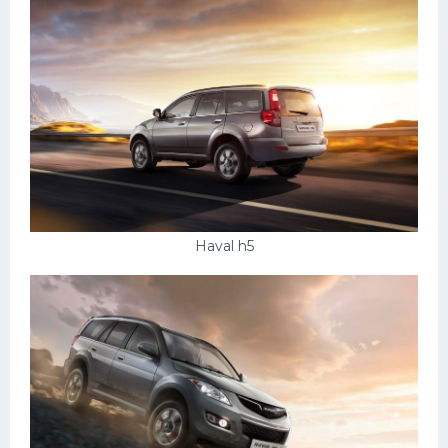
УАЗ
Кадиллак
Автокемпер
Феррари
Поезда
Мотоциклы
Ямаха
Haval h5
Додж
Ява
Эмблемы
Спецтехника