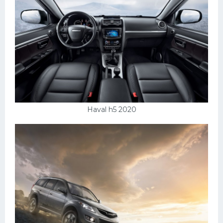
Подводные лодки
Митсубиси
Киа
Танки
Крайслер
Порше
Самолеты
Haval h5 2020
Корабли
Комплектующие
Тойота
Лодки
Шкода
Вертолеты