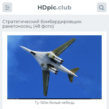
HDpic
.club
Стратегический бомбардировщик
ракетоносец (48 фото)
Категории
Разное
Автомобили
Красивые фото машин
УРАЛ
Ту-160м белый лебедь
Ниссан