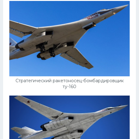
Пежо
Ауди
Гараж
Русские авто
Вольво
БМВ
МАЗ
Стратегический ракетоносец-бомбардировщик
ту-160
Сузуки
Мерседес
Фольксваген
Лексус
Дэу