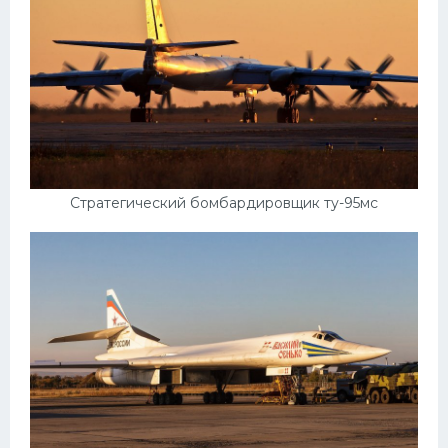
УАЗ
Кадиллак
Автокемпер
Феррари
Поезда
Мотоциклы
Стратегический бомбардировщик ту-95мс
Ямаха
Додж
Ява
Эмблемы
Спецтехника