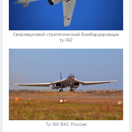
Скания
Форд
Черри
Сверхзвуковой стратегический бомбардировщик
Джили
ту-160
Хавал
Кавасаки
Инфинити
ЛУАЗ
Фиат
Ситроен
Субару
Опель
Ту-160 ВКС России