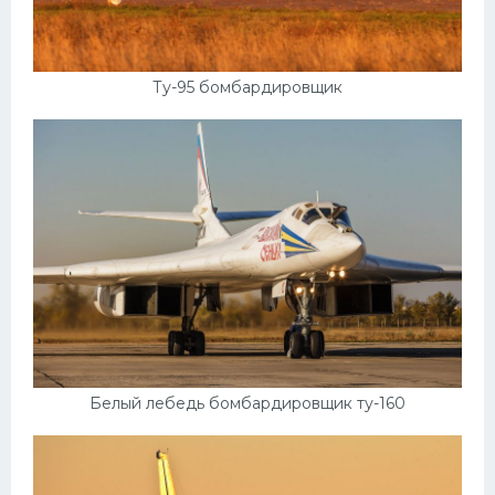
Мазда
Самокаты
Ту-95 бомбардировщик
Велосипеды
Рено
Прогулочные суда
Хендай
Лимузины
Камаз
Автобусы
Хонда
Белый лебедь бомбардировщик ту-160
Грузовики
Шевроле