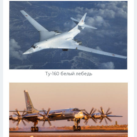
Подводные лодки
Митсубиси
Киа
Танки
Крайслер
Порше
Самолеты
Ту-160 белый лебедь
Корабли
Комплектующие
Тойота
Лодки
Шкода
Вертолеты