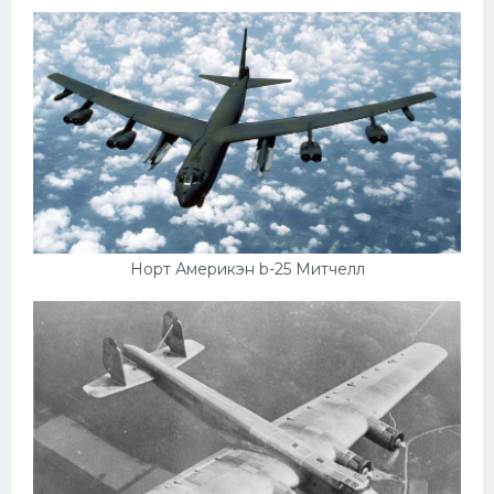
Норт Америкэн b-25 Митчелл