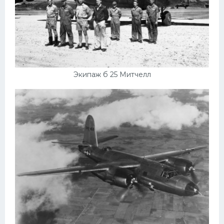
Экипаж б 25 Митчелл