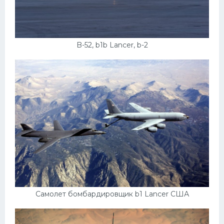
B-52, b1b Lancer, b-2
Самолет бомбардировщик b1 Lancer США