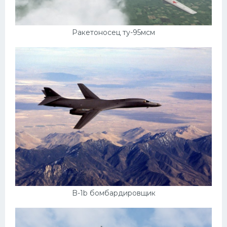
Ракетоносец ту-95мсм
B-1b бомбардировщик