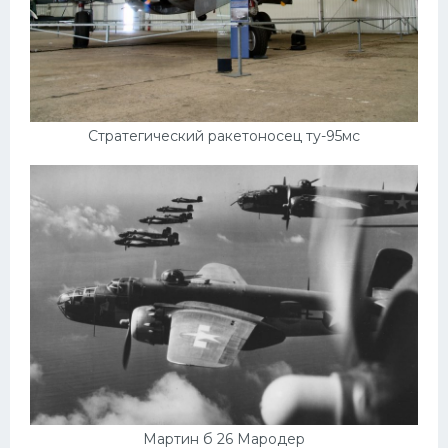
Стратегический ракетоносец ту-95мс
Мартин б 26 Мародер