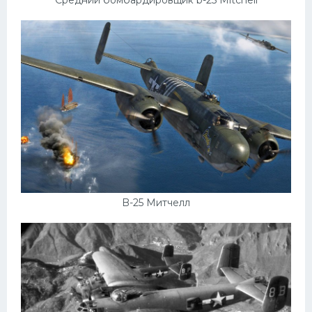
Пежо
Ауди
Гараж
Русские авто
Вольво
БМВ
МАЗ
Сузуки
B-25 Митчелл
Мерседес
Фольксваген
Лексус
Дэу