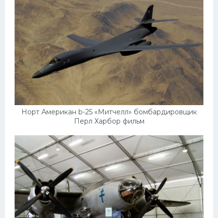
Норт Американ b-25 «Митчелл» бомбардировщик
Перл Харбор фильм