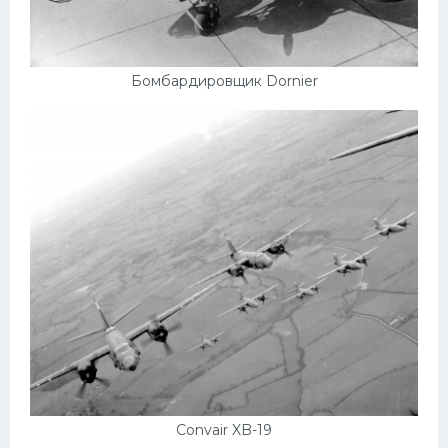
Бомбардировщик Dornier
Convair XB-19