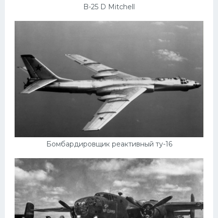
УАЗ
B-25 D Mitchell
Кадиллак
Автокемпер
Феррари
Поезда
Мотоциклы
Ямаха
Додж
Ява
Бомбардировщик реактивный ту-16
Эмблемы
Спецтехника