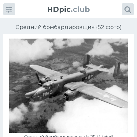
HDpic
.club
Средний бомбардировщик (52 фото)
Категории
Разное
Автомобили
Красивые фото машин
УРАЛ
Ниссан
Средний бомбардировщик b-25 Mitchell