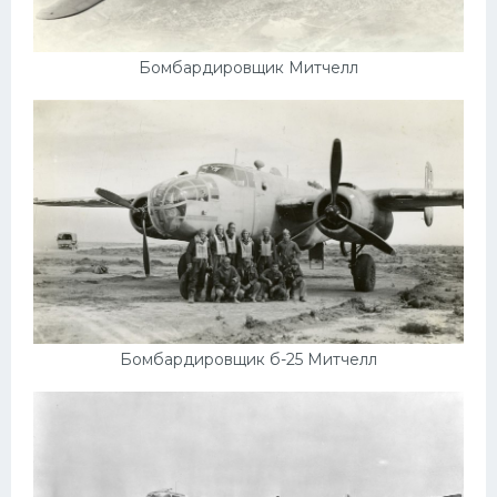
Подводные лодки
Митсубиси
Бомбардировщик Митчелл
Киа
Танки
Крайслер
Порше
Самолеты
Корабли
Комплектующие
Тойота
Бомбардировщик б-25 Митчелл
Лодки
Шкода
Вертолеты