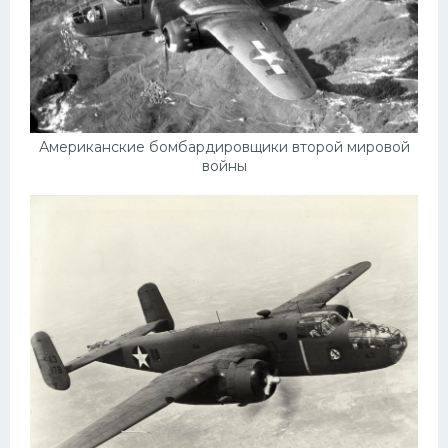
Скания
Форд
Черри
Джили
Американские бомбардировщики второй мировой
Хавал
войны
Кавасаки
Инфинити
ЛУАЗ
Фиат
Ситроен
Субару
Опель