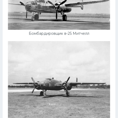
Мазда
Самокаты
Велосипеды
Рено
Бомбардировщик в-25 Митчелл
Прогулочные суда
Хендай
Лимузины
Камаз
Автобусы
Хонда
Грузовики
Шевроле