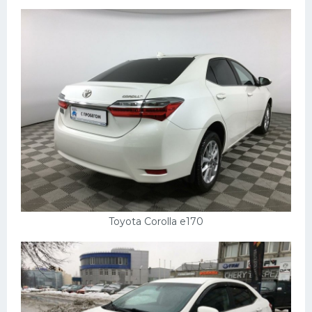
Пежо
Ауди
Гараж
Русские авто
Вольво
БМВ
МАЗ
Сузуки
Toyota Corolla e170
Мерседес
Фольксваген
Лексус
Дэу