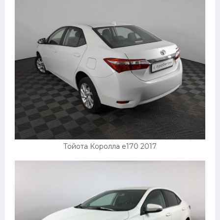
УАЗ
Кадиллак
Автокемпер
Феррари
Поезда
Мотоциклы
Ямаха
Додж
Ява
Тойота Королла e170 2017
Эмблемы
Спецтехника