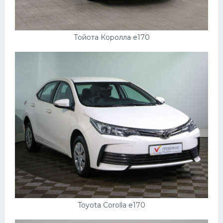
Мазда
Самокаты
Тойота Королла e170
Велосипеды
Рено
Прогулочные суда
Хендай
Лимузины
Камаз
Автобусы
Хонда
Грузовики
Toyota Corolla e170
Шевроле