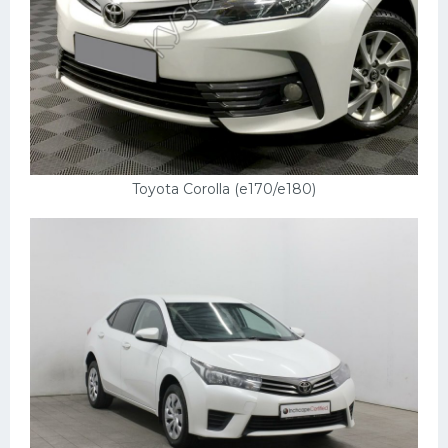
Подводные лодки
Митсубиси
Киа
Танки
Крайслер
Порше
Toyota Corolla (e170/e180)
Самолеты
Корабли
Комплектующие
Тойота
Лодки
Шкода
Вертолеты