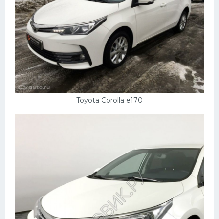
Скания
Форд
Черри
Джили
Хавал
Кавасаки
Toyota Corolla e170
Инфинити
ЛУАЗ
Фиат
Ситроен
Субару
Опель