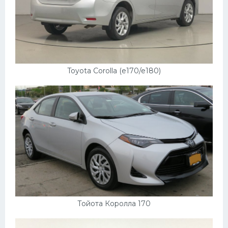
Toyota Corolla (e170/e180)
Тойота Королла 170