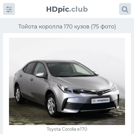
HDpic
.club
Тойота королла 170 кузов (75 фото)
Категории
Разное
Автомобили
Красивые фото машин
УРАЛ
Toyota Corolla e170
Ниссан