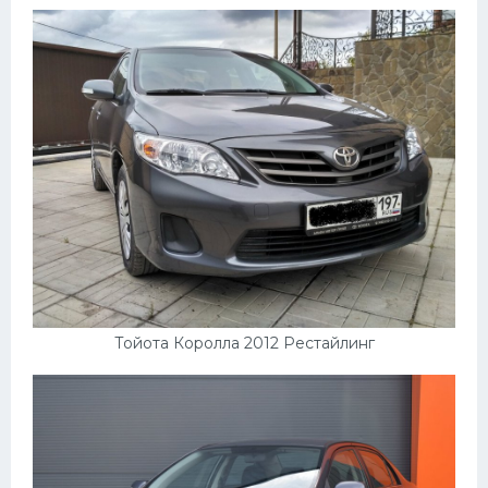
Мазда
Самокаты
Велосипеды
Рено
Прогулочные суда
Хендай
Лимузины
Камаз
Автобусы
Тойота Королла 2012 Рестайлинг
Хонда
Грузовики
Шевроле