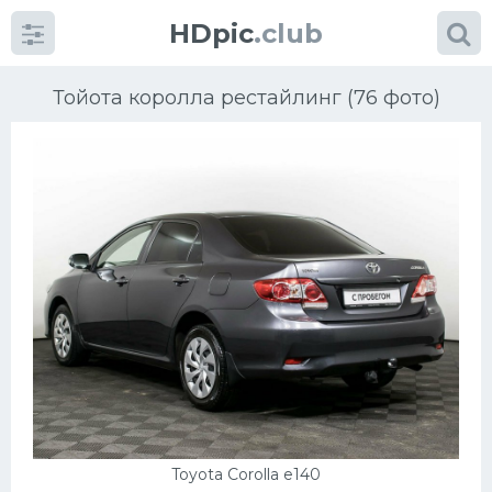
HDpic
.club
Тойота королла рестайлинг (76 фото)
Категории
Разное
Автомобили
Красивые фото машин
УРАЛ
Toyota Corolla e140
Ниссан