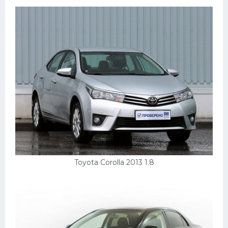
Пежо
Ауди
Гараж
Русские авто
Вольво
БМВ
МАЗ
Сузуки
Toyota Corolla 2013 1.8
Мерседес
Фольксваген
Лексус
Дэу