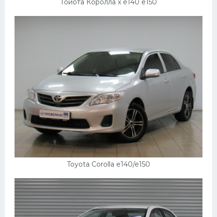
Тойота Королла x e140 e150
Toyota Corolla e140/e150