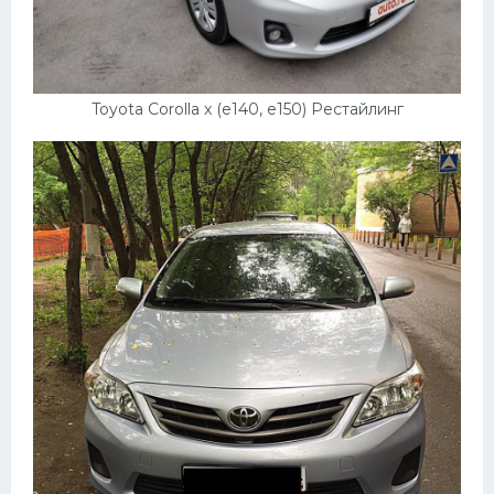
Toyota Corolla x (e140, e150) Рестайлинг