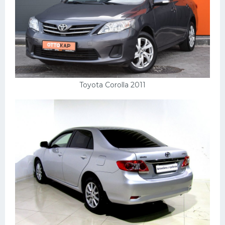
УАЗ
Кадиллак
Автокемпер
Феррари
Поезда
Toyota Corolla 2011
Мотоциклы
Ямаха
Додж
Ява
Эмблемы
Спецтехника