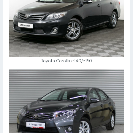
Скания
Форд
Черри
Джили
Хавал
Кавасаки
Toyota Corolla e140/e150
Инфинити
ЛУАЗ
Фиат
Ситроен
Субару
Опель