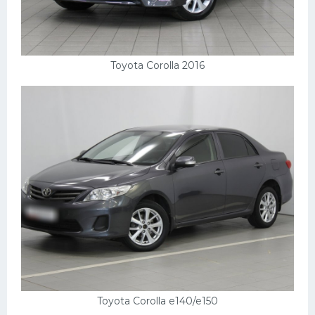
Подводные лодки
Митсубиси
Киа
Toyota Corolla 2016
Танки
Крайслер
Порше
Самолеты
Корабли
Комплектующие
Тойота
Лодки
Шкода
Toyota Corolla e140/e150
Вертолеты