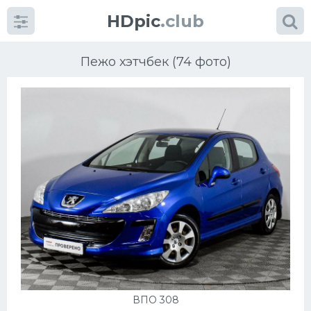
HDpic
.club
Пежо хэтчбек (74 фото)
Категории
Разное
Автомобили
Красивые фото машин
УРАЛ
ВПО 308
Ниссан