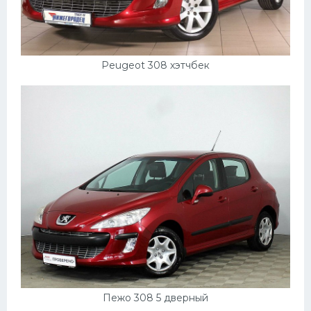
УАЗ
Кадиллак
Автокемпер
Peugeot 308 хэтчбек
Феррари
Поезда
Мотоциклы
Ямаха
Додж
Ява
Эмблемы
Спецтехника
Пежо 308 5 дверный