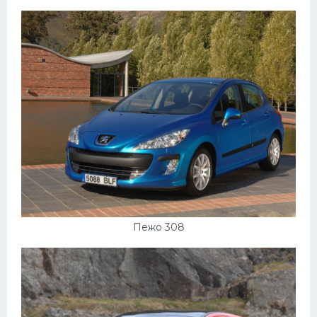
Подводные лодки
Митсубиси
Киа
Танки
Крайслер
Порше
Самолеты
Корабли
Комплектующие
Пежо 308
Тойота
Лодки
Шкода
Вертолеты