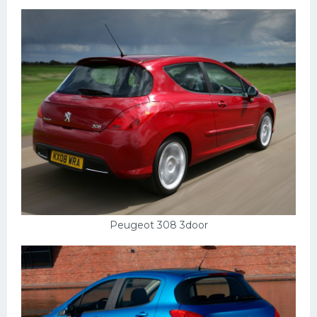
Пежо
Ауди
Гараж
Русские авто
Вольво
БМВ
МАЗ
Сузуки
Peugeot 308 3door
Мерседес
Фольксваген
Лексус
Дэу