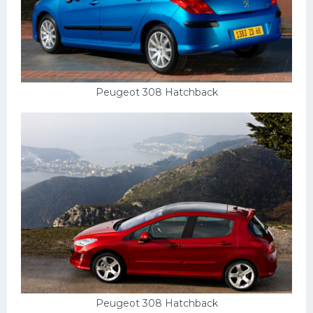
Скания
Форд
Черри
Джили
Peugeot 308 Hatchback
Хавал
Кавасаки
Инфинити
ЛУАЗ
Фиат
Ситроен
Субару
Опель
Peugeot 308 Hatchback