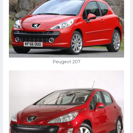
Мазда
Самокаты
Велосипеды
Рено
Прогулочные суда
Хендай
Peugeot 207
Лимузины
Камаз
Автобусы
Хонда
Грузовики
Шевроле