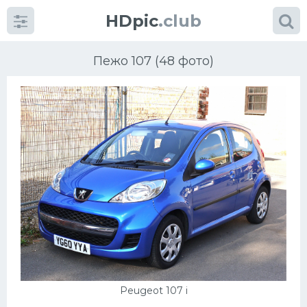
HDpic
.club
Пежо 107 (48 фото)
Категории
Разное
Автомобили
Красивые фото машин
УРАЛ
Peugeot 107 i
Ниссан