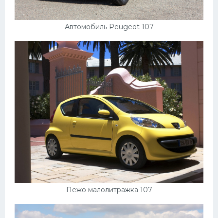
УАЗ
Кадиллак
Автомобиль Peugeot 107
Автокемпер
Феррари
Поезда
Мотоциклы
Ямаха
Додж
Ява
Эмблемы
Спецтехника
Пежо малолитражка 107