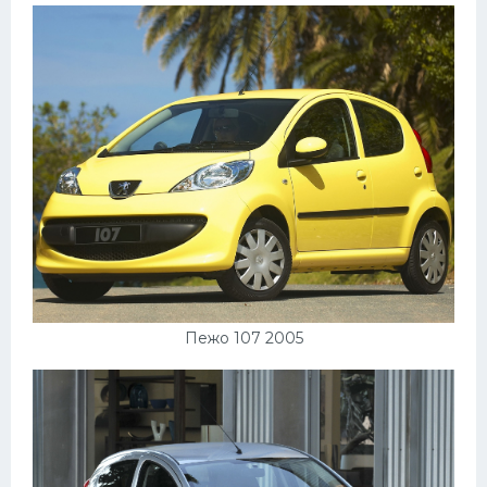
Пежо
Ауди
Гараж
Русские авто
Вольво
БМВ
МАЗ
Сузуки
Пежо 107 2005
Мерседес
Фольксваген
Лексус
Дэу