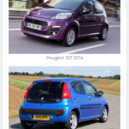
Мазда
Самокаты
Велосипеды
Рено
Прогулочные суда
Хендай
Peugeot 107 2014
Лимузины
Камаз
Автобусы
Хонда
Грузовики
Шевроле