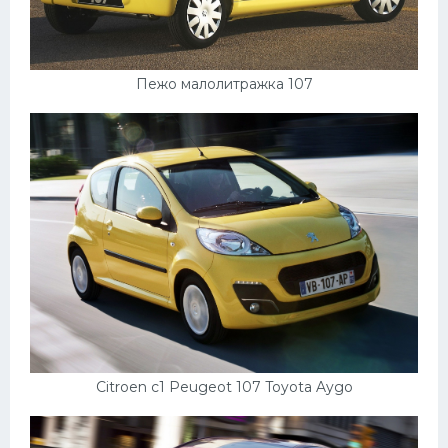
Подводные лодки
Митсубиси
Киа
Пежо малолитражка 107
Танки
Крайслер
Порше
Самолеты
Корабли
Комплектующие
Тойота
Лодки
Citroen c1 Peugeot 107 Toyota Aygo
Шкода
Вертолеты