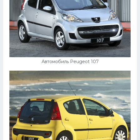
Скания
Форд
Черри
Джили
Хавал
Кавасаки
Автомобиль Peugeot 107
Инфинити
ЛУАЗ
Фиат
Ситроен
Субару
Опель