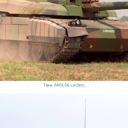
Танк AMX-56 Leclerc