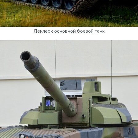
Леклерк основной боевой танк