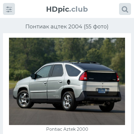
HDpic
.club
Понтиак ацтек 2004 (55 фото)
Категории
Разное
Автомобили
УРАЛ
Ниссан
Pontiac Aztek 2000
Пежо