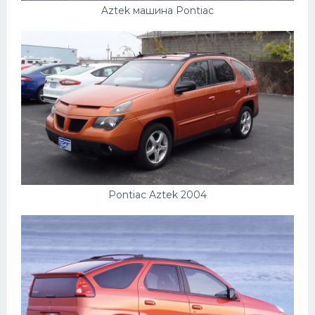
Митсубиси
Aztek машина Pontiac
Киа
Танки
Крайслер
Порше
Самолеты
Корабли
Комплектующие
Pontiac Aztek 2004
Тойота
Лодки
Шкода
Вертолеты
Мазда