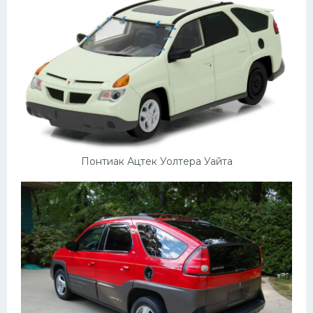
Понтиак Ацтек Уолтера Уайта