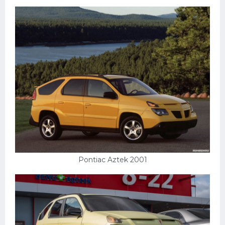
Ауди
Гараж внутри
Русские авто
Вольво
БМВ
МАЗ
Сузуки
Мерседес
Pontiac Aztek 2001
Фольксваген
Лексус
Дэу
Скания