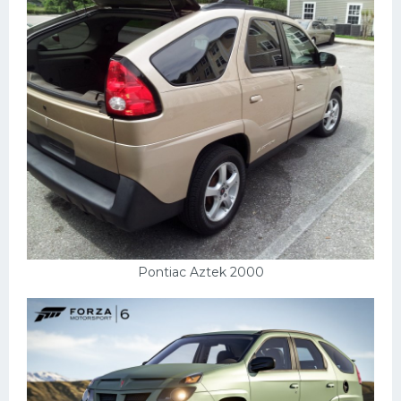
Кадиллак
Автокемпер
Феррари
Поезда
Мотоциклы
Ямаха
Додж
Ява
Эмблемы
Pontiac Aztek 2000
Спецтехника