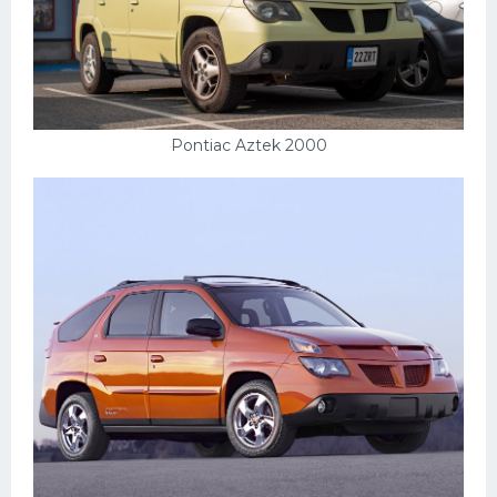
Форд
Черри
Джили
Хавал
Pontiac Aztek 2000
Кавасаки
Инфинити
ЛУАЗ
Фиат
Ситроен
Субару
Опель
Подводные лодки