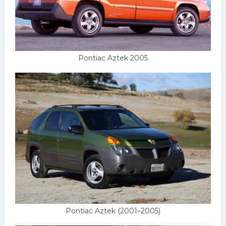
Самокаты
Велосипеды
Рено
Pontiac Aztek 2005
Прогулочные суда
Хендай
Лимузины
Камаз
Автобусы
Хонда
Грузовики
Шевроле
УАЗ
Pontiac Aztek (2001–2005)