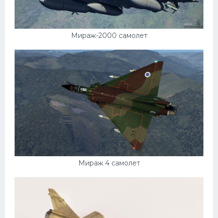
Форд
Черри
Мираж-2000 самолет
Джили
Хавал
Кавасаки
Инфинити
ЛУАЗ
Фиат
Ситроен
Мираж 4 самолет
Субару
Опель
Подводные лодки