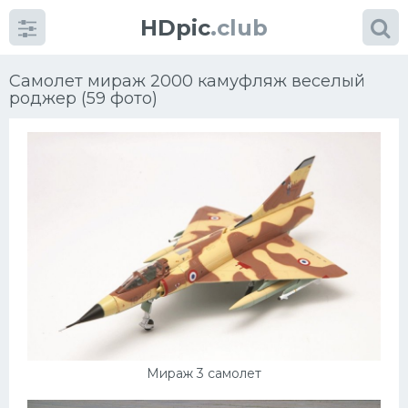
HDpic
.club
Самолет мираж 2000 камуфляж веселый
роджер (59 фото)
Категории
Разное
Автомобили
УРАЛ
Мираж 3 самолет
Ниссан
Пежо