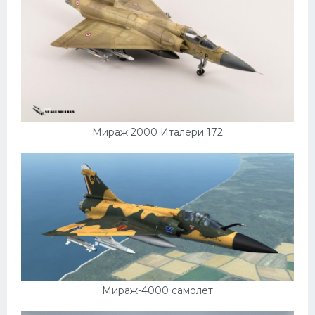
Митсубиси
Киа
Танки
Крайслер
Порше
Самолеты
Мираж 2000 Италери 172
Корабли
Комплектующие
Тойота
Лодки
Шкода
Вертолеты
Мираж-4000 самолет
Мазда