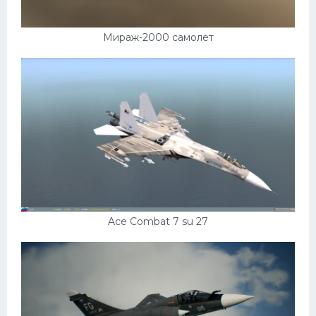
Кадиллак
Автокемпер
Мираж-2000 самолет
Феррари
Поезда
Мотоциклы
Ямаха
Додж
Ява
Эмблемы
Ace Combat 7 su 27
Спецтехника