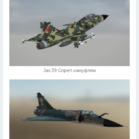
Самокаты
Велосипеды
Рено
Прогулочные суда
Хендай
Лимузины
Jas 39 Gripen камуфляж
Камаз
Автобусы
Хонда
Грузовики
Шевроле
УАЗ