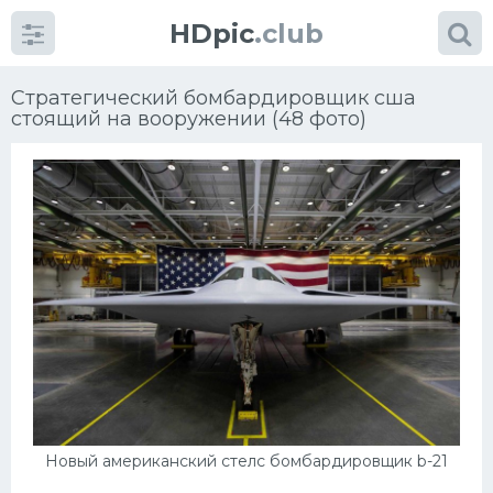
HDpic
.club
Стратегический бомбардировщик сша
стоящий на вооружении (48 фото)
Категории
Разное
Автомобили
УРАЛ
Ниссан
Новый американский стелс бомбардировщик b-21
Пежо