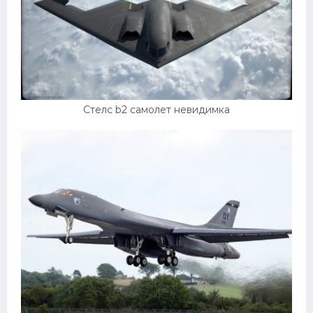
Кадиллак
Автокемпер
Феррари
Поезда
Мотоциклы
Стелс b2 самолет невидимка
Ямаха
Додж
Ява
Эмблемы
Спецтехника