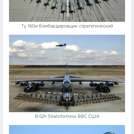
Форд
Черри
Ту 160м бомбардировщик стратегический
Джили
Хавал
Кавасаки
Инфинити
ЛУАЗ
Фиат
Ситроен
Субару
Опель
B-52h Stratofortress ВВС США
Подводные лодки