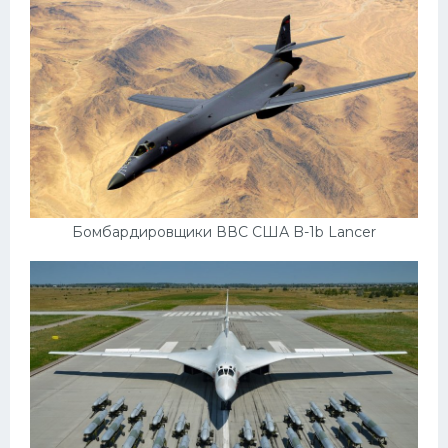
Ауди
Гараж внутри
Русские авто
Вольво
БМВ
МАЗ
Бомбардировщики ВВС США B-1b Lancer
Сузуки
Мерседес
Фольксваген
Лексус
Дэу
Скания