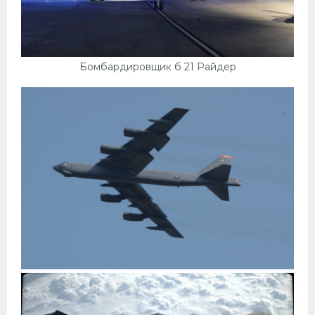
Самокаты
Велосипеды
Рено
Бомбардировщик б 21 Райдер
Прогулочные суда
Хендай
Лимузины
Камаз
Автобусы
Хонда
Грузовики
Шевроле
УАЗ