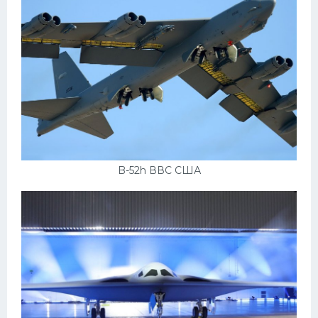
Митсубиси
Киа
Танки
Крайслер
Порше
Самолеты
Корабли
B-52h ВВС США
Комплектующие
Тойота
Лодки
Шкода
Вертолеты
Мазда