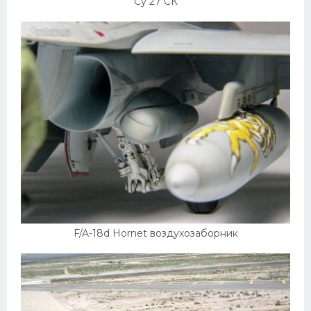
Су 27 СК
F/A-18d Hornet воздухозаборник