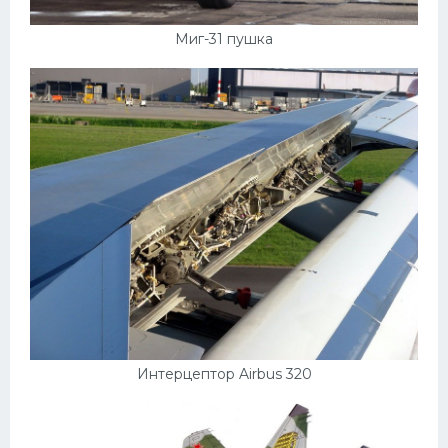
Митсубиси
Киа
Миг-31 пушка
Танки
Крайслер
Порше
Самолеты
Корабли
Комплектующие
Тойота
Лодки
Шкода
Интерцептор Airbus 320
Вертолеты
Мазда