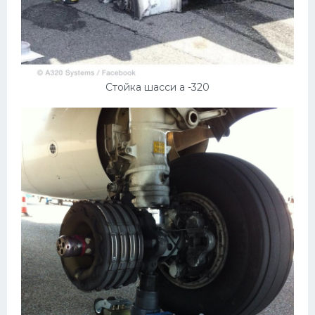
Стойка шасси а -320