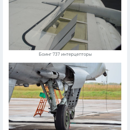
Форд
Черри
Джили
Хавал
Кавасаки
Боинг 737 интерцепторы
Инфинити
ЛУАЗ
Фиат
Ситроен
Субару
Опель
Подводные лодки