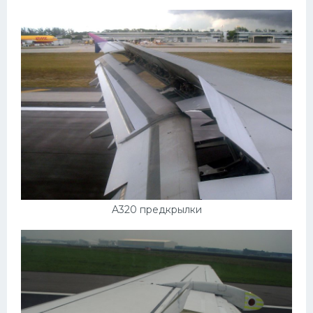
Ауди
Гараж внутри
Русские авто
Вольво
БМВ
МАЗ
Сузуки
Мерседес
A320 предкрылки
Фольксваген
Лексус
Дэу
Скания