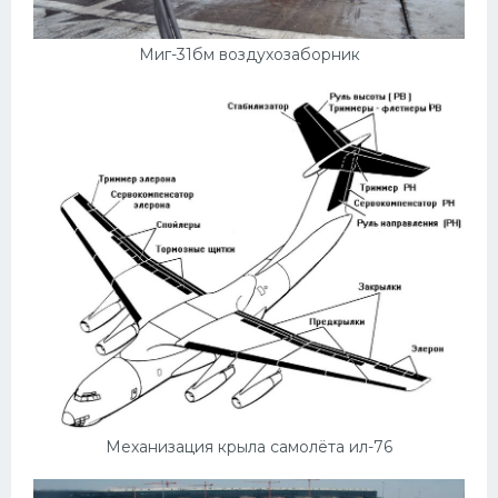
Кадиллак
Автокемпер
Миг-31бм воздухозаборник
Феррари
Поезда
Мотоциклы
Ямаха
Додж
Ява
Эмблемы
Спецтехника
Механизация крыла самолёта ил-76