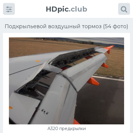
HDpic
.club
Подкрыльевой воздушный тормоз (54 фото)
Категории
Разное
Автомобили
УРАЛ
Ниссан
A320 предкрылки
Пежо