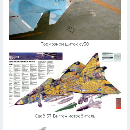
Тормозной щиток су30
Сааб-37 Вигген истребитель