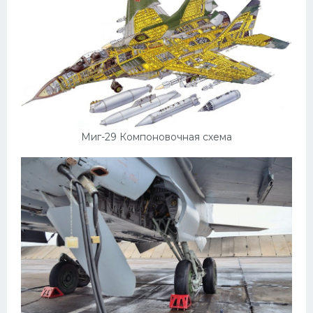
Самокаты
Велосипеды
Рено
Прогулочные суда
Хендай
Миг-29 Компоновочная схема
Лимузины
Камаз
Автобусы
Хонда
Грузовики
Шевроле
УАЗ