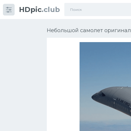
HDpic
.club
Категории
Небольшой самолет оригиналь
Разное
Автомобили
УРАЛ
Ниссан
Пежо
Ауди
Гараж внутри
Русские авто
Вольво