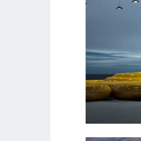
Инфинити
ЛУАЗ
Фиат
Ситроен
Субару
Опель
Подводные лодки
Митсубиси
Киа
Танки
Крайслер
Порше