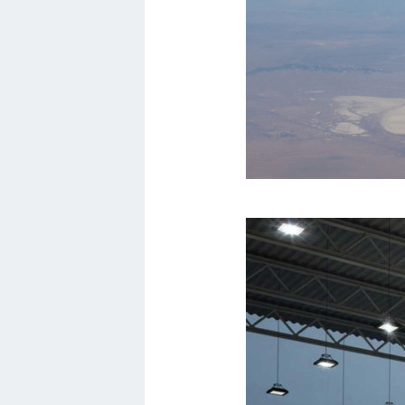
БМВ
МАЗ
Сузуки
Мерседес
Фольксваген
Лексус
Дэу
Скания
Форд
Черри
Джили
Хавал
Кавасаки