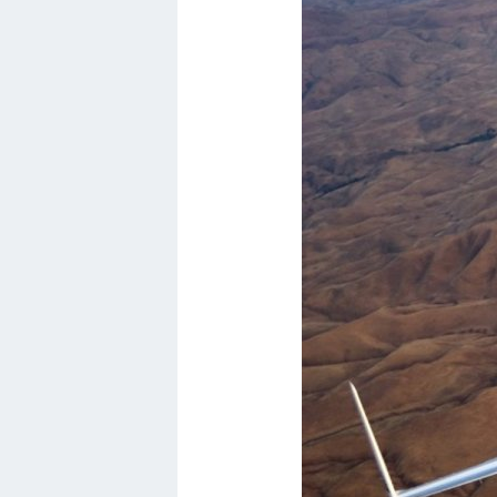
Самолеты
Корабли
Комплектующие
Тойота
Лодки
Шкода
Вертолеты
Мазда
Самокаты
Велосипеды
Рено
Прогулочные суда
Хендай