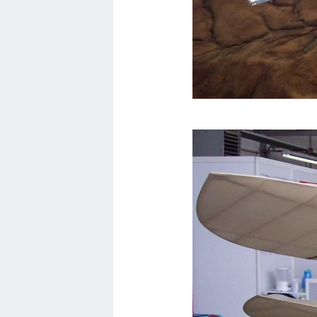
Лимузины
Камаз
Автобусы
Хонда
Грузовики
Шевроле
УАЗ
Кадиллак
Автокемпер
Феррари
Поезда
Мотоциклы