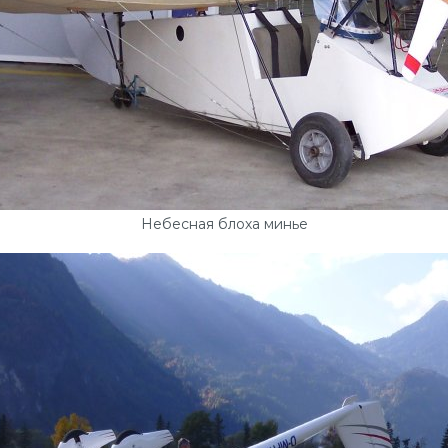
Небесная блоха минье