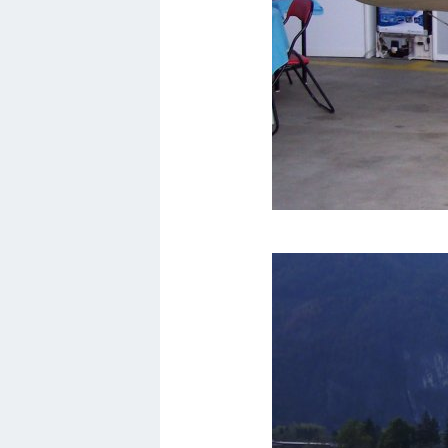
Ямаха
Додж
Ява
Эмблемы
Спецтехника