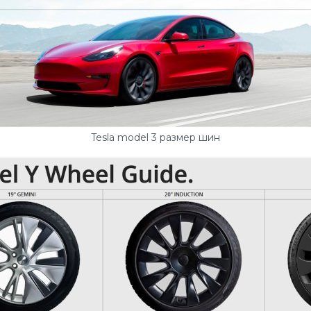
Tesla model 3 размер шин