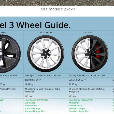
Tesla model x диски