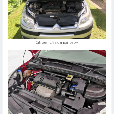
Мазда
Самокаты
Велосипеды
Рено
Прогулочные суда
Citroen c4 под капотом
Хендай
Лимузины
Камаз
Автобусы
Хонда
Грузовики
Шевроле