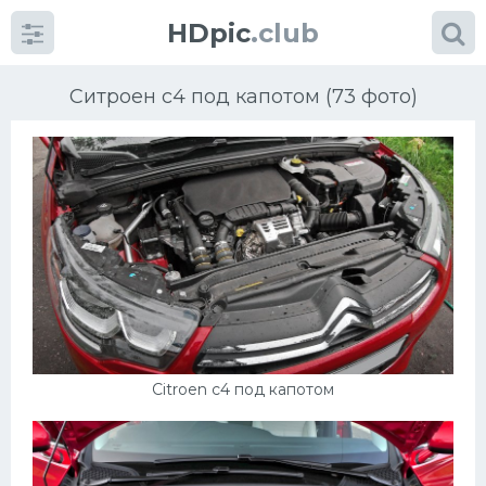
HDpic
.club
Ситроен с4 под капотом (73 фото)
Категории
Разное
Автомобили
Citroen c4 под капотом
Красивые фото машин
УРАЛ
Ниссан