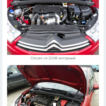
Пежо
Ауди
Гараж
Русские авто
Вольво
БМВ
Citroen c4 2008 моторный
МАЗ
Сузуки
Мерседес
Фольксваген
Лексус
Дэу