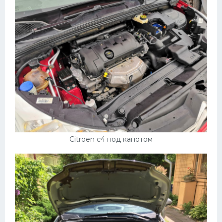
Подводные лодки
Митсубиси
Киа
Танки
Крайслер
Порше
Самолеты
Корабли
Citroen c4 под капотом
Комплектующие
Тойота
Лодки
Шкода
Вертолеты