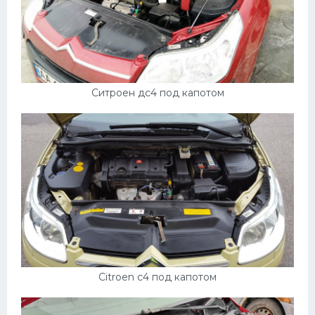
Скания
Форд
Черри
Джили
Ситроен дс4 под капотом
Хавал
Кавасаки
Инфинити
ЛУАЗ
Фиат
Ситроен
Субару
Citroen c4 под капотом
Опель