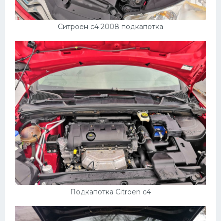
УАЗ
Кадиллак
Ситроен с4 2008 подкапотка
Автокемпер
Феррари
Поезда
Мотоциклы
Ямаха
Додж
Ява
Эмблемы
Спецтехника
Подкапотка Citroen c4