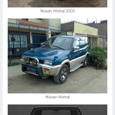
Подводные лодки
Митсубиси
Nissan Mistral 2005
Киа
Танки
Крайслер
Порше
Самолеты
Корабли
Комплектующие
Тойота
Лодки
Nissan Mistral
Шкода
Вертолеты