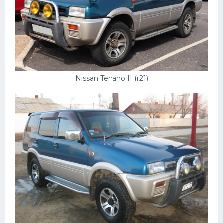
Скания
Форд
Черри
Джили
Nissan Terrano II (r21)
Хавал
Кавасаки
Инфинити
ЛУАЗ
Фиат
Ситроен
Субару
Опель