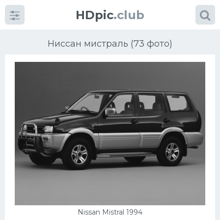
HDpic
.club
Ниссан мистраль (73 фото)
Категории
Разное
Автомобили
Красивые фото машин
УРАЛ
Nissan Mistral 1994
Ниссан