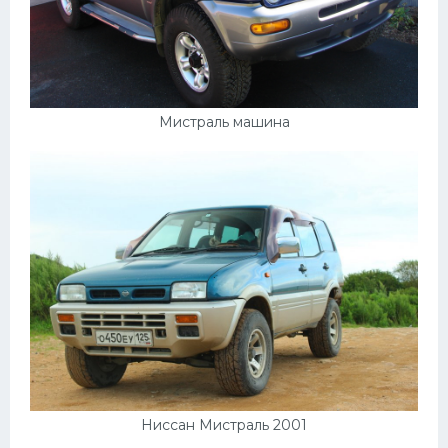
УАЗ
Кадиллак
Автокемпер
Феррари
Мистраль машина
Поезда
Мотоциклы
Ямаха
Додж
Ява
Эмблемы
Спецтехника
Ниссан Мистраль 2001