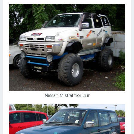
Пежо
Ауди
Гараж
Русские авто
Вольво
БМВ
МАЗ
Сузуки
Nissan Mistral тюнинг
Мерседес
Фольксваген
Лексус
Дэу