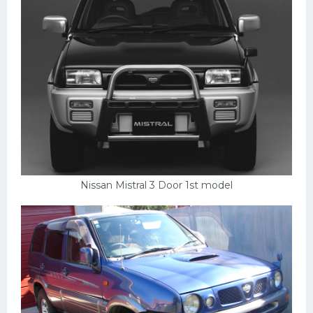
Мазда
Самокаты
Велосипеды
Рено
Прогулочные суда
Хендай
Лимузины
Nissan Mistral 3 Door 1st model
Камаз
Автобусы
Хонда
Грузовики
Шевроле