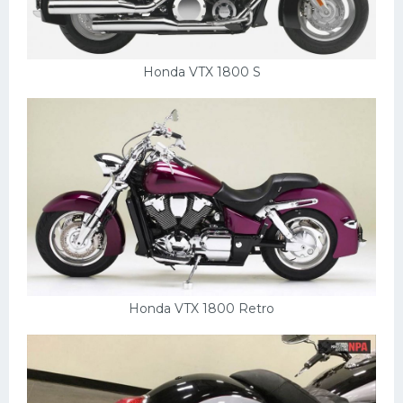
Мазда
Самокаты
Honda VTX 1800 S
Велосипеды
Рено
Прогулочные суда
Хендай
Лимузины
Камаз
Автобусы
Хонда
Honda VTX 1800 Retro
Грузовики
Шевроле