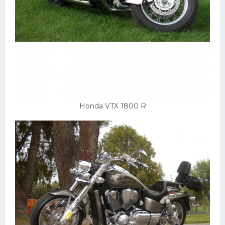
Пежо
Ауди
Гараж
Русские авто
Вольво
Honda VTX 1800 R
БМВ
МАЗ
Сузуки
Мерседес
Фольксваген
Лексус
Дэу