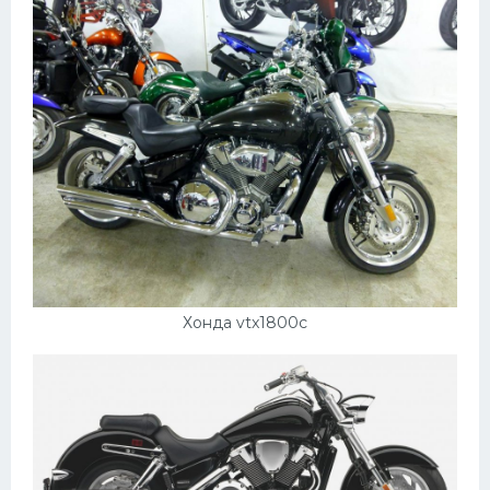
Подводные лодки
Митсубиси
Киа
Танки
Крайслер
Порше
Самолеты
Корабли
Комплектующие
Хонда vtx1800c
Тойота
Лодки
Шкода
Вертолеты