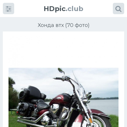
HDpic
.club
Хонда втх (70 фото)
Категории
Разное
Автомобили
Красивые фото машин
УРАЛ
Ниссан