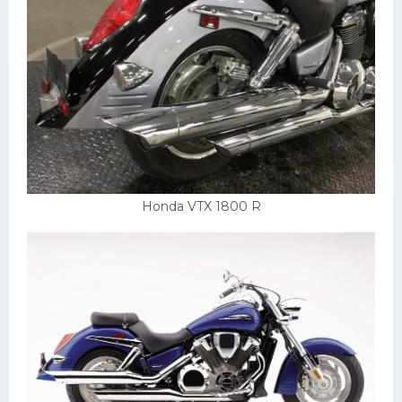
УАЗ
Кадиллак
Автокемпер
Феррари
Поезда
Мотоциклы
Ямаха
Honda VTX 1800 R
Додж
Ява
Эмблемы
Спецтехника