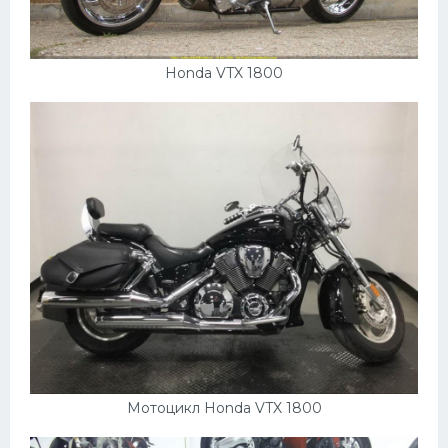
Скания
Форд
Honda VTX 1800
Черри
Джили
Хавал
Кавасаки
Инфинити
ЛУАЗ
Фиат
Ситроен
Субару
Мотоцикл Honda VTX 1800
Опель