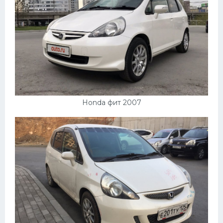
Скания
Форд
Черри
Джили
Хавал
Кавасаки
Honda фит 2007
Инфинити
ЛУАЗ
Фиат
Ситроен
Субару
Опель