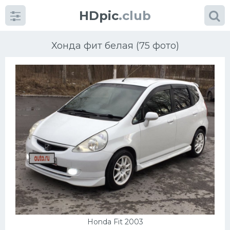
HDpic
.club
Хонда фит белая (75 фото)
Категории
Разное
Автомобили
Красивые фото машин
УРАЛ
Honda Fit 2003
Ниссан