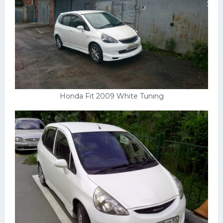
Мазда
Самокаты
Велосипеды
Рено
Прогулочные суда
Honda Fit 2009 White Tuning
Хендай
Лимузины
Камаз
Автобусы
Хонда
Грузовики
Шевроле