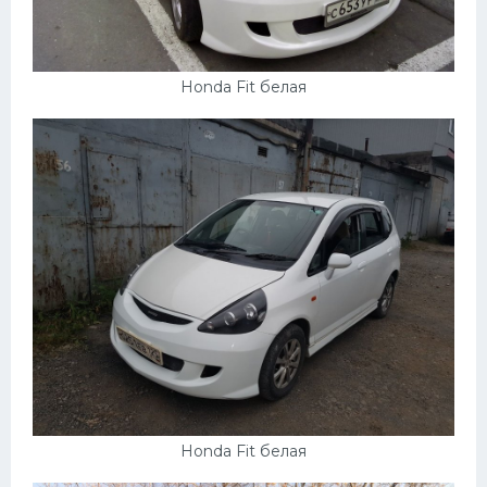
УАЗ
Кадиллак
Автокемпер
Honda Fit белая
Феррари
Поезда
Мотоциклы
Ямаха
Додж
Ява
Эмблемы
Спецтехника
Honda Fit белая