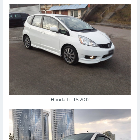
Пежо
Ауди
Гараж
Русские авто
Вольво
БМВ
МАЗ
Сузуки
Honda Fit 1.5 2012
Мерседес
Фольксваген
Лексус
Дэу