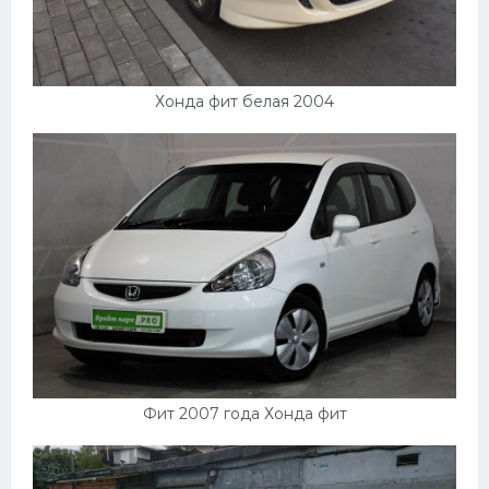
Подводные лодки
Митсубиси
Киа
Хонда фит белая 2004
Танки
Крайслер
Порше
Самолеты
Корабли
Комплектующие
Тойота
Лодки
Фит 2007 года Хонда фит
Шкода
Вертолеты