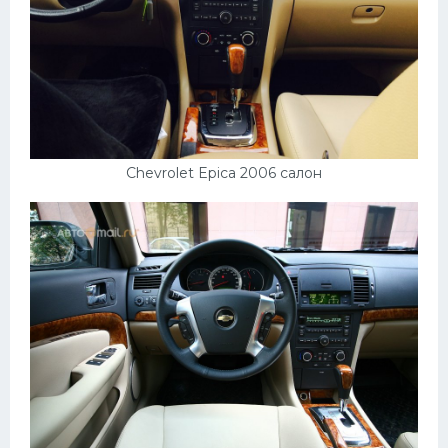
Скания
Форд
Черри
Джили
Хавал
Chevrolet Epica 2006 салон
Кавасаки
Инфинити
ЛУАЗ
Фиат
Ситроен
Субару
Опель