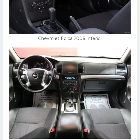
УАЗ
Кадиллак
Автокемпер
Феррари
Chevrolet Epica 2006 Interior
Поезда
Мотоциклы
Ямаха
Додж
Ява
Эмблемы
Спецтехника