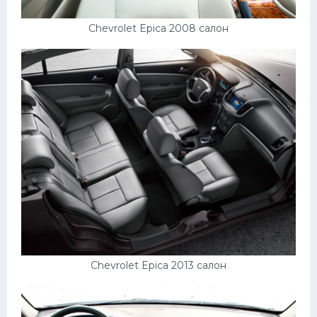
Подводные лодки
Митсубиси
Chevrolet Epica 2008 салон
Киа
Танки
Крайслер
Порше
Самолеты
Корабли
Комплектующие
Тойота
Лодки
Chevrolet Epica 2013 салон
Шкода
Вертолеты