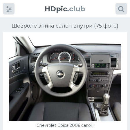
HDpic
.club
Шевроле эпика салон внутри (75 фото)
Категории
Разное
Автомобили
Красивые фото машин
УРАЛ
Chevrolet Epica 2006 салон
Ниссан