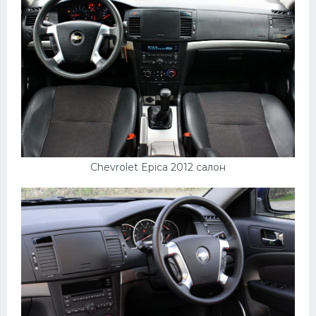
Мазда
Самокаты
Велосипеды
Рено
Прогулочные суда
Хендай
Лимузины
Chevrolet Epica 2012 салон
Камаз
Автобусы
Хонда
Грузовики
Шевроле