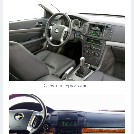
Пежо
Ауди
Гараж
Русские авто
Вольво
БМВ
МАЗ
Сузуки
Chevrolet Epica салон
Мерседес
Фольксваген
Лексус
Дэу