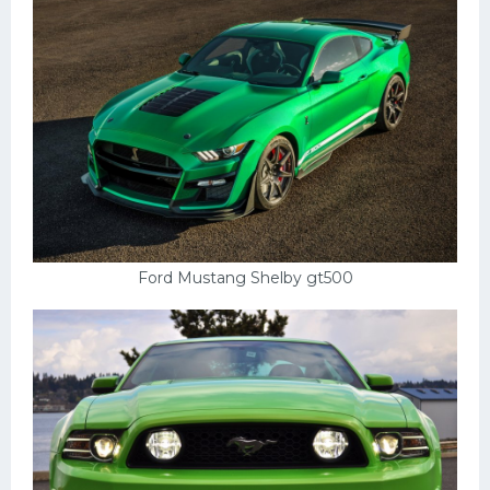
Пежо
Ауди
Гараж
Русские авто
Вольво
БМВ
МАЗ
Ford Mustang Shelby gt500
Сузуки
Мерседес
Фольксваген
Лексус
Дэу