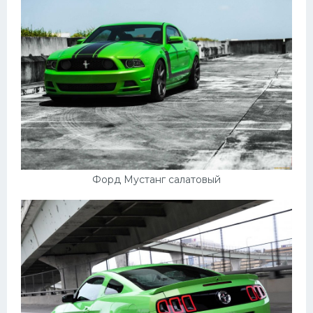
УАЗ
Кадиллак
Автокемпер
Феррари
Поезда
Мотоциклы
Ямаха
Додж
Форд Мустанг салатовый
Ява
Эмблемы
Спецтехника