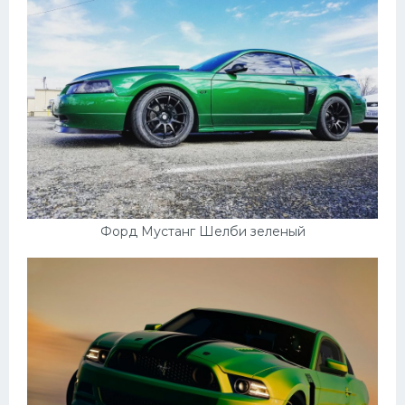
Подводные лодки
Митсубиси
Киа
Танки
Крайслер
Порше
Самолеты
Корабли
Форд Мустанг Шелби зеленый
Комплектующие
Тойота
Лодки
Шкода
Вертолеты