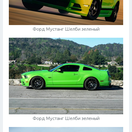
Мазда
Самокаты
Велосипеды
Форд Мустанг Шелби зеленый
Рено
Прогулочные суда
Хендай
Лимузины
Камаз
Автобусы
Хонда
Грузовики
Форд Мустанг Шелби зеленый
Шевроле