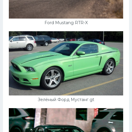
Ford Mustang RTR-X
Зелёный Форд Мустанг gt