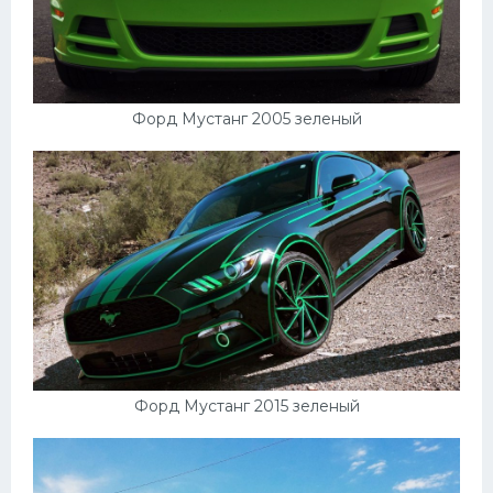
Скания
Форд
Черри
Форд Мустанг 2005 зеленый
Джили
Хавал
Кавасаки
Инфинити
ЛУАЗ
Фиат
Ситроен
Форд Мустанг 2015 зеленый
Субару
Опель