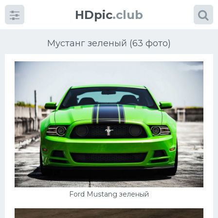
HDpic
.club
Мустанг зеленый (63 фото)
Категории
Разное
Автомобили
Красивые фото машин
Ford Mustang зеленый
УРАЛ
Ниссан