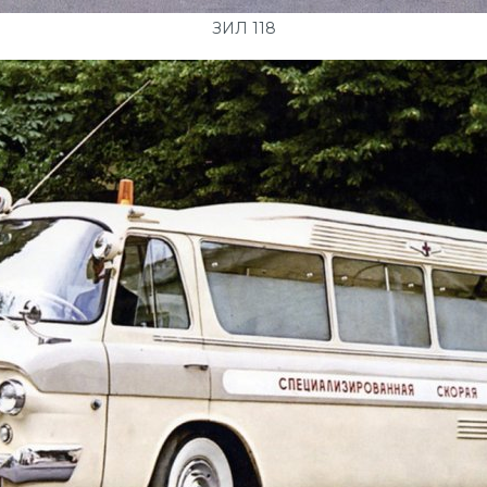
ЗИЛ 118