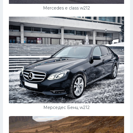
Подводные лодки
Mercedes e class w212
Митсубиси
Киа
Танки
Крайслер
Порше
Самолеты
Корабли
Комплектующие
Тойота
Лодки
Мерседес Бенц w212
Шкода
Вертолеты