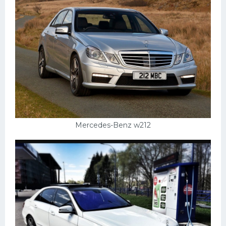
Мазда
Самокаты
Велосипеды
Рено
Прогулочные суда
Хендай
Лимузины
Mercedes-Benz w212
Камаз
Автобусы
Хонда
Грузовики
Шевроле