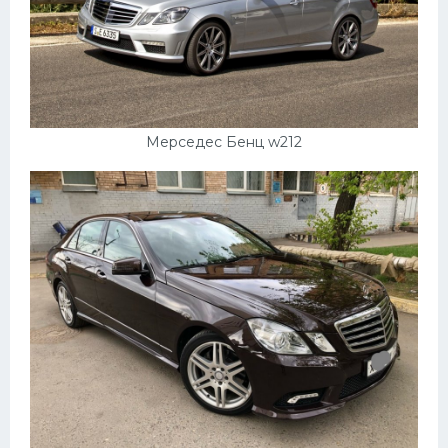
Мерседес Бенц w212