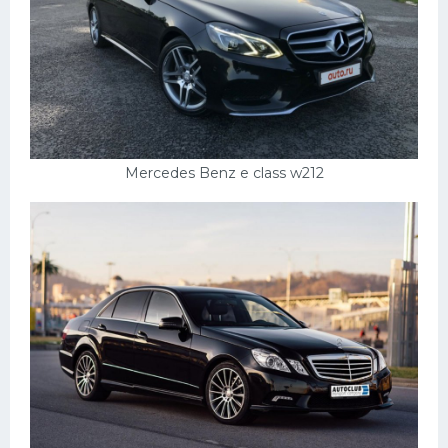
Скания
Форд
Черри
Джили
Хавал
Mercedes Benz e class w212
Кавасаки
Инфинити
ЛУАЗ
Фиат
Ситроен
Субару
Опель