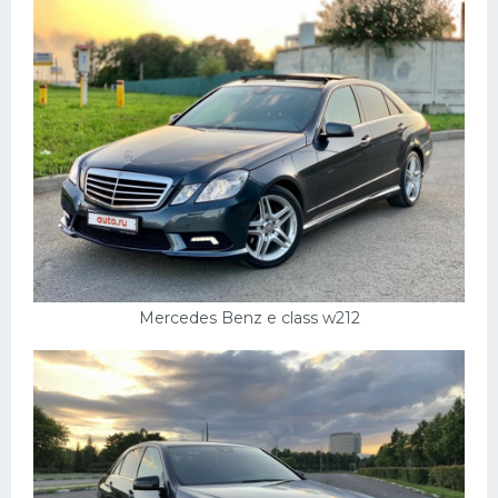
Пежо
Ауди
Гараж
Русские авто
Вольво
БМВ
МАЗ
Сузуки
Mercedes Benz e class w212
Мерседес
Фольксваген
Лексус
Дэу