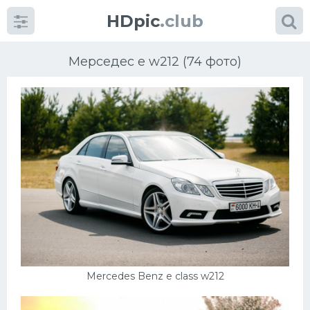
HDpic
.club
Мерседес е w212 (74 фото)
Категории
Разное
Автомобили
Красивые фото машин
Mercedes Benz e class w212
УРАЛ
Ниссан