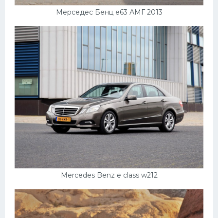
Мерседес Бенц е63 АМГ 2013
Mercedes Benz e class w212