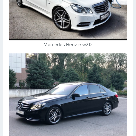
УАЗ
Кадиллак
Автокемпер
Феррари
Поезда
Mercedes Benz e w212
Мотоциклы
Ямаха
Додж
Ява
Эмблемы
Спецтехника