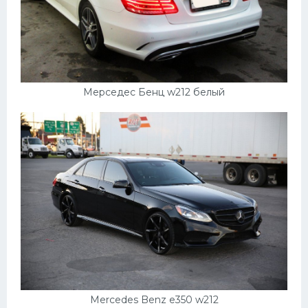
Мерседес Бенц w212 белый
Mercedes Benz e350 w212