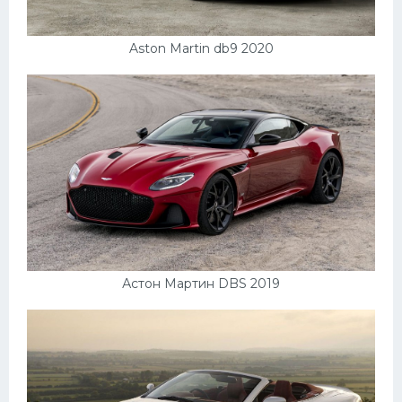
УАЗ
Кадиллак
Aston Martin db9 2020
Автокемпер
Феррари
Поезда
Мотоциклы
Ямаха
Додж
Ява
Астон Мартин DBS 2019
Эмблемы
Спецтехника