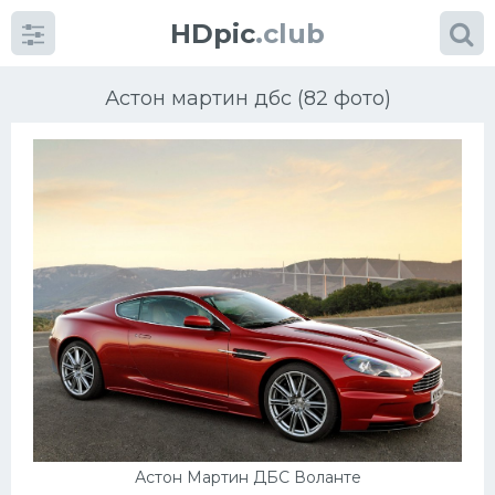
HDpic
.club
Астон мартин дбс (82 фото)
Категории
Разное
Автомобили
Красивые фото машин
УРАЛ
Астон Мартин ДБС Воланте
Ниссан