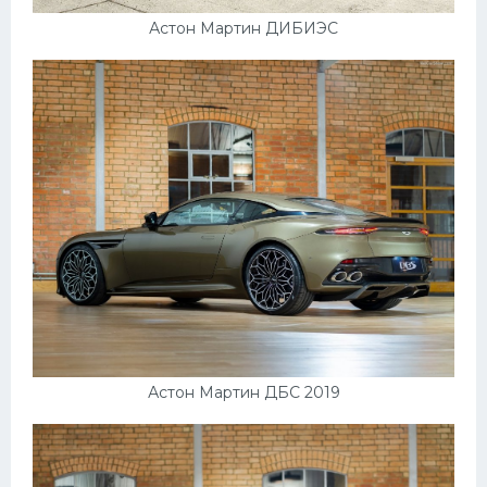
Подводные лодки
Астон Мартин ДИБИЭС
Митсубиси
Киа
Танки
Крайслер
Порше
Самолеты
Корабли
Комплектующие
Тойота
Лодки
Астон Мартин ДБС 2019
Шкода
Вертолеты