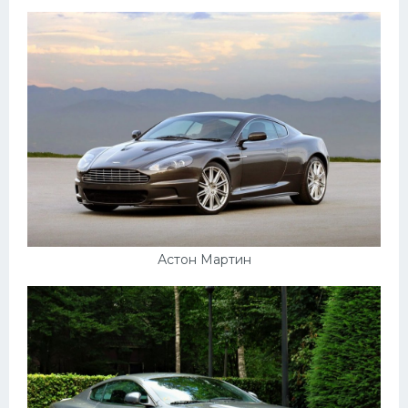
Пежо
Ауди
Гараж
Русские авто
Вольво
БМВ
МАЗ
Астон Мартин
Сузуки
Мерседес
Фольксваген
Лексус
Дэу