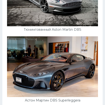
Тюнингованный Aston Martin DBS
Астон Мартин DBS Superleggera