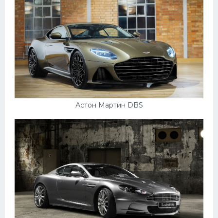
Мазда
Самокаты
Велосипеды
Рено
Прогулочные суда
Хендай
Астон Мартин DBS
Лимузины
Камаз
Автобусы
Хонда
Грузовики
Шевроле