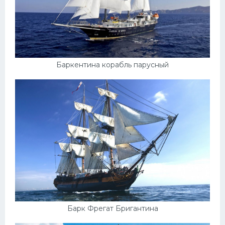
Баркентина корабль парусный
Барк Фрегат Бригантина