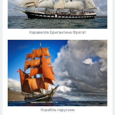
Каравелла Бригантина Фрегат
Корабль парусник