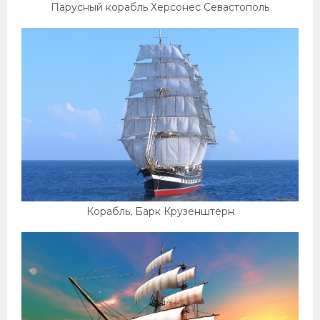
Парусный корабль Херсонес Севастополь
Корабль, Барк Крузенштерн