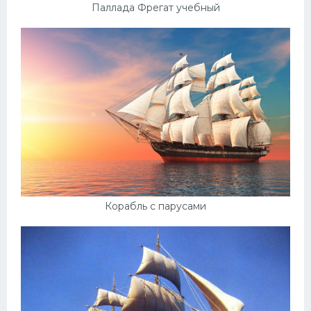
УАЗ
Паллада Фрегат учебный
Кадиллак
Автокемпер
Феррари
Поезда
Мотоциклы
Ямаха
Додж
Ява
Корабль с парусами
Эмблемы
Спецтехника