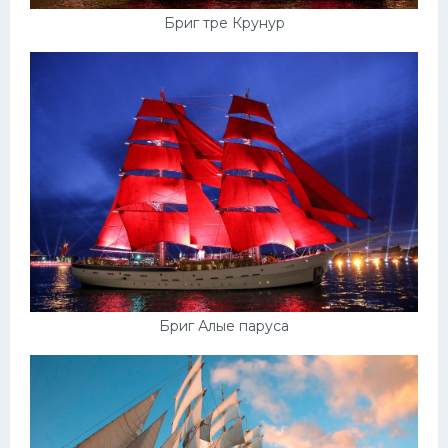
Бриг тре Крунур
Бриг Алые паруса