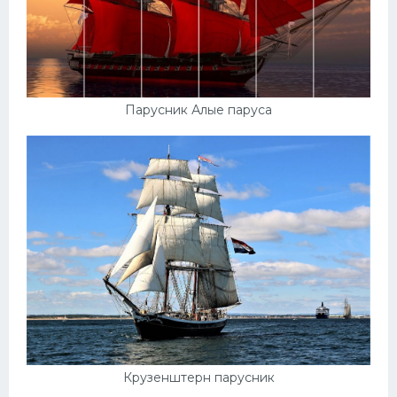
Скания
Форд
Черри
Парусник Алые паруса
Джили
Хавал
Кавасаки
Инфинити
ЛУАЗ
Фиат
Ситроен
Субару
Опель
Крузенштерн парусник