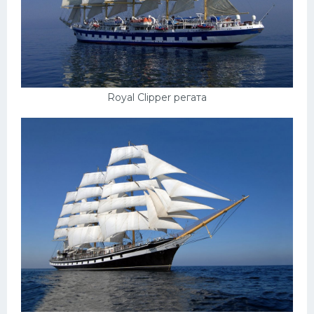
Мазда
Самокаты
Велосипеды
Рено
Royal Clipper регата
Прогулочные суда
Хендай
Лимузины
Камаз
Автобусы
Хонда
Грузовики
Шевроле