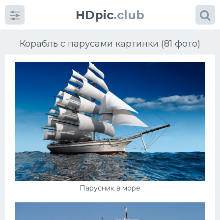
HDpic
.club
Корабль с парусами картинки (81 фото)
Категории
Разное
Автомобили
Красивые фото машин
Парусник в море
УРАЛ
Ниссан