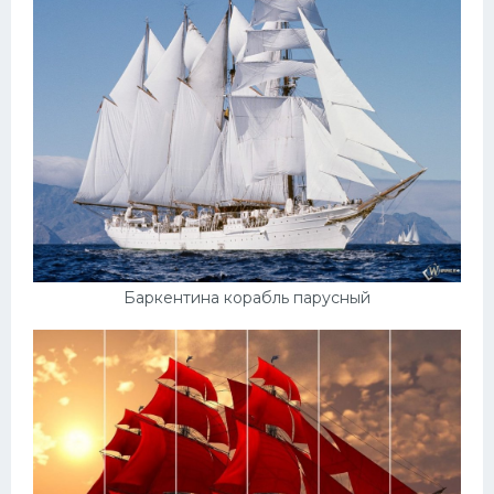
Пежо
Ауди
Гараж
Русские авто
Вольво
БМВ
МАЗ
Баркентина корабль парусный
Сузуки
Мерседес
Фольксваген
Лексус
Дэу