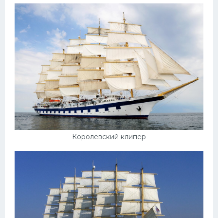
Подводные лодки
Митсубиси
Киа
Танки
Крайслер
Порше
Самолеты
Корабли
Королевский клипер
Комплектующие
Тойота
Лодки
Шкода
Вертолеты