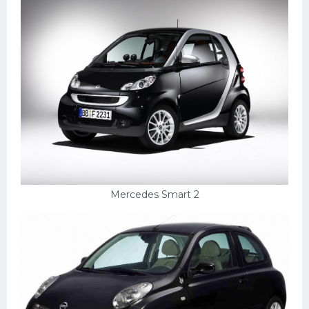
Мазда
Самокаты
Велосипеды
Рено
Прогулочные суда
Хендай
Лимузины
Камаз
Mercedes Smart 2
Автобусы
Хонда
Грузовики
Шевроле