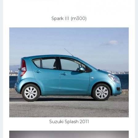
Подводные лодки
Митсубиси
Spark III (m300)
Киа
Танки
Крайслер
Порше
Самолеты
Корабли
Комплектующие
Тойота
Лодки
Suzuki Splash 2011
Шкода
Вертолеты