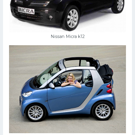
УАЗ
Кадиллак
Автокемпер
Феррари
Nissan Micra k12
Поезда
Мотоциклы
Ямаха
Додж
Ява
Эмблемы
Спецтехника