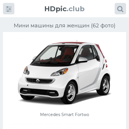
HDpic
.club
Мини машины для женщин (62 фото)
Категории
Разное
Автомобили
Красивые фото машин
Mercedes Smart Fortwo
УРАЛ
Ниссан