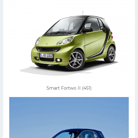
Пежо
Ауди
Гараж
Русские авто
Вольво
БМВ
МАЗ
Smart Fortwo II (451)
Сузуки
Мерседес
Фольксваген
Лексус
Дэу