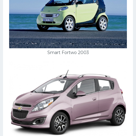
Скания
Форд
Черри
Джили
Хавал
Smart Fortwo 2003
Кавасаки
Инфинити
ЛУАЗ
Фиат
Ситроен
Субару
Опель