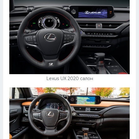
Пежо
Ауди
Гараж
Русские авто
Вольво
БМВ
МАЗ
Lexus UX 2020 салон
Сузуки
Мерседес
Фольксваген
Лексус
Дэу