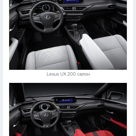
Подводные лодки
Митсубиси
Киа
Танки
Крайслер
Порше
Самолеты
Lexus UX 200 салон
Корабли
Комплектующие
Тойота
Лодки
Шкода
Вертолеты