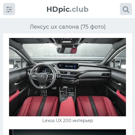
HDpic
.club
Лексус ux салона (75 фото)
Категории
Разное
Автомобили
Красивые фото машин
Lexus UX 200 интерьер
УРАЛ
Ниссан