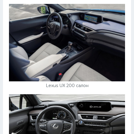
УАЗ
Кадиллак
Автокемпер
Феррари
Поезда
Мотоциклы
Ямаха
Додж
Lexus UX 200 салон
Ява
Эмблемы
Спецтехника