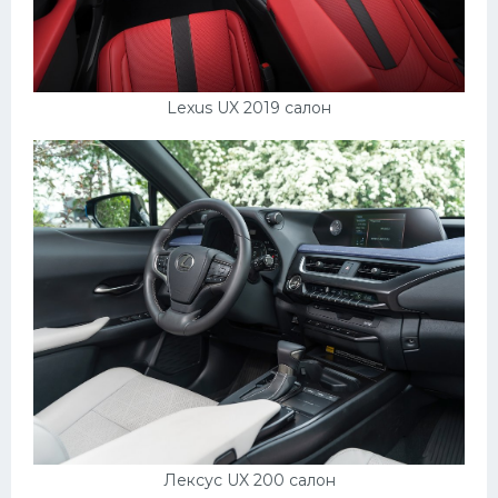
Мазда
Самокаты
Велосипеды
Lexus UX 2019 салон
Рено
Прогулочные суда
Хендай
Лимузины
Камаз
Автобусы
Хонда
Грузовики
Шевроле
Лексус UX 200 салон