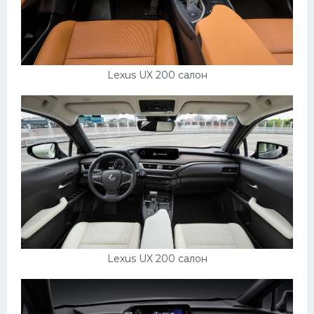
Скания
Форд
Черри
Lexus UX 200 салон
Джили
Хавал
Кавасаки
Инфинити
ЛУАЗ
Фиат
Ситроен
Lexus UX 200 салон
Субару
Опель