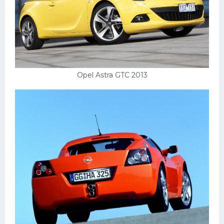
Мазда
Самокаты
Велосипеды
Рено
Opel Astra GTC 2013
Прогулочные суда
Хендай
Лимузины
Камаз
Автобусы
Хонда
Грузовики
Шевроле