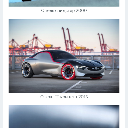
УАЗ
Опель спидстер 2000
Кадиллак
Автокемпер
Феррари
Поезда
Мотоциклы
Ямаха
Додж
Ява
Эмблемы
Опель ГТ концепт 2016
Спецтехника