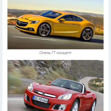
Пежо
Ауди
Гараж
Русские авто
Вольво
Опель ГТ концепт
БМВ
МАЗ
Сузуки
Мерседес
Фольксваген
Лексус
Дэу