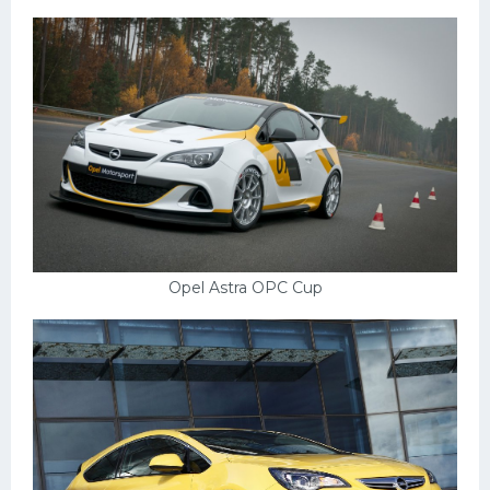
Подводные лодки
Митсубиси
Киа
Танки
Крайслер
Порше
Самолеты
Корабли
Opel Astra OPC Cup
Комплектующие
Тойота
Лодки
Шкода
Вертолеты