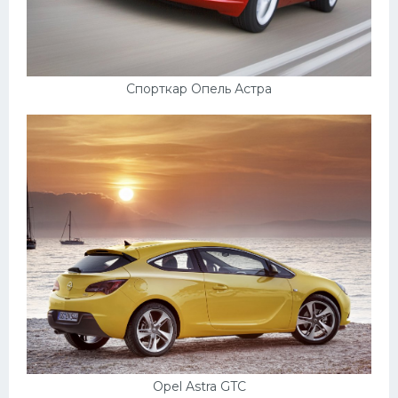
Скания
Форд
Черри
Спорткар Опель Астра
Джили
Хавал
Кавасаки
Инфинити
ЛУАЗ
Фиат
Ситроен
Субару
Опель
Opel Astra GTC