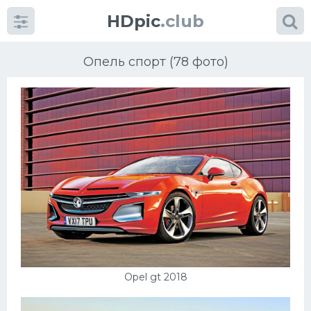
HDpic
.club
Опель спорт (78 фото)
Категории
Разное
Автомобили
Красивые фото машин
Opel gt 2018
УРАЛ
Ниссан