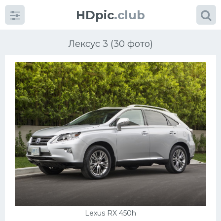
HDpic
.club
Лексус 3 (30 фото)
Категории
Разное
Автомобили
Красивые фото машин
УРАЛ
Lexus RX 450h
Ниссан