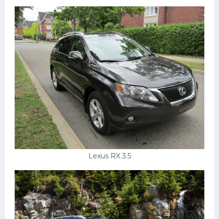
Пежо
Ауди
Гараж
Русские авто
Вольво
БМВ
МАЗ
Сузуки
Lexus RX 3.5
Мерседес
Фольксваген
Лексус
Дэу