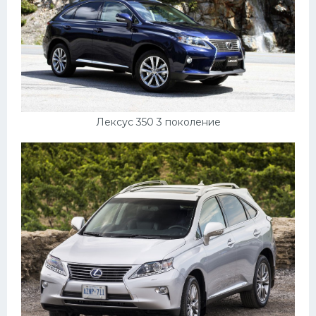
Скания
Форд
Черри
Джили
Хавал
Лексус 350 3 поколение
Кавасаки
Инфинити
ЛУАЗ
Фиат
Ситроен
Субару
Опель