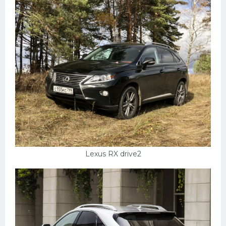
Мазда
Самокаты
Велосипеды
Рено
Прогулочные суда
Хендай
Лимузины
Камаз
Lexus RX drive2
Автобусы
Хонда
Грузовики
Шевроле