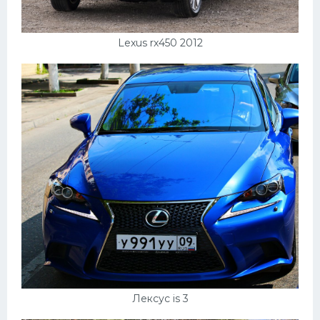
Подводные лодки
Митсубиси
Lexus rx450 2012
Киа
Танки
Крайслер
Порше
Самолеты
Корабли
Комплектующие
Тойота
Лодки
Шкода
Лексус is 3
Вертолеты