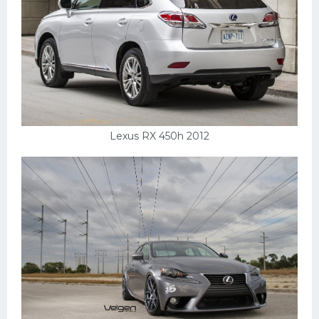
УАЗ
Кадиллак
Автокемпер
Феррари
Поезда
Мотоциклы
Lexus RX 450h 2012
Ямаха
Додж
Ява
Эмблемы
Спецтехника