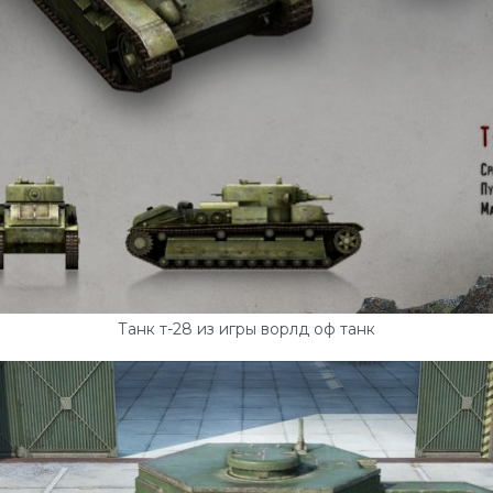
Танк т-28 из игры ворлд оф танк