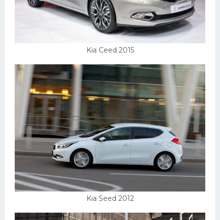
УАЗ
Кадиллак
Автокемпер
Kia Ceed 2015
Феррари
Поезда
Мотоциклы
Ямаха
Додж
Ява
Эмблемы
Спецтехника
Kia Seed 2012