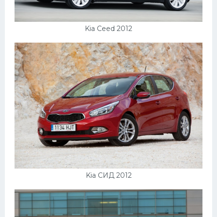
Подводные лодки
Митсубиси
Kia Ceed 2012
Киа
Танки
Крайслер
Порше
Самолеты
Корабли
Комплектующие
Тойота
Лодки
Kia СИД 2012
Шкода
Вертолеты