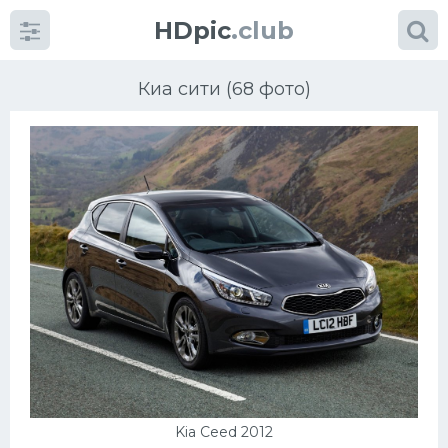
HDpic
.club
Киа сити (68 фото)
Категории
Разное
Автомобили
Красивые фото машин
УРАЛ
Kia Ceed 2012
Ниссан