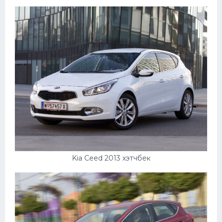
Пежо
Ауди
Гараж
Русские авто
Вольво
БМВ
МАЗ
Сузуки
Kia Ceed 2013 хэтчбек
Мерседес
Фольксваген
Лексус
Дэу