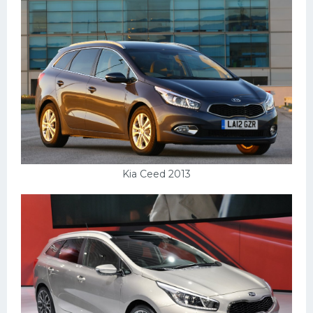
Мазда
Самокаты
Велосипеды
Рено
Прогулочные суда
Хендай
Лимузины
Kia Ceed 2013
Камаз
Автобусы
Хонда
Грузовики
Шевроле