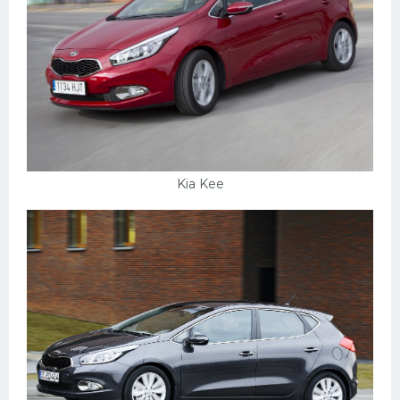
Скания
Форд
Черри
Джили
Хавал
Кавасаки
Kia Kee
Инфинити
ЛУАЗ
Фиат
Ситроен
Субару
Опель