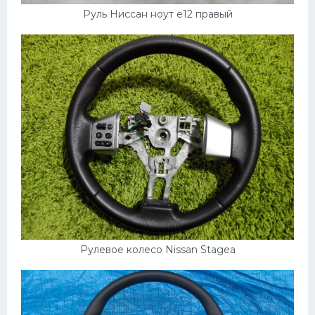
Подводные лодки
Руль Ниссан ноут е12 правый
Митсубиси
Киа
Танки
Крайслер
Порше
Самолеты
Корабли
Комплектующие
Тойота
Рулевое колесо Nissan Stagea
Лодки
Шкода
Вертолеты