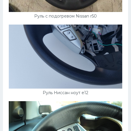
УАЗ
Кадиллак
Руль с подогревом Nissan r50
Автокемпер
Феррари
Поезда
Мотоциклы
Ямаха
Додж
Ява
Руль Ниссан ноут e12
Эмблемы
Спецтехника