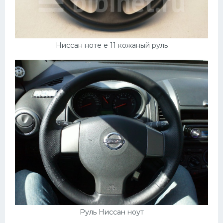
Ниссан ноте е 11 кожаный руль
Руль Ниссан ноут