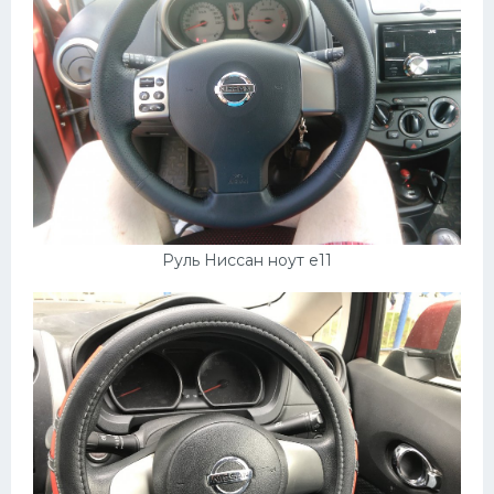
Руль Ниссан ноут е11