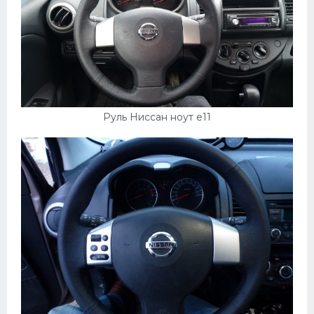
Руль Ниссан ноут е11