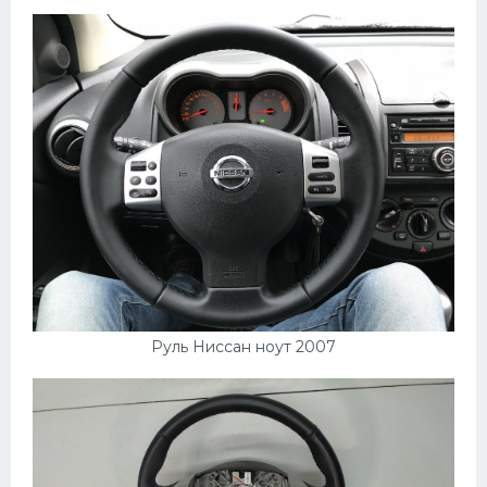
Пежо
Ауди
Гараж
Русские авто
Вольво
БМВ
МАЗ
Сузуки
Руль Ниссан ноут 2007
Мерседес
Фольксваген
Лексус
Дэу