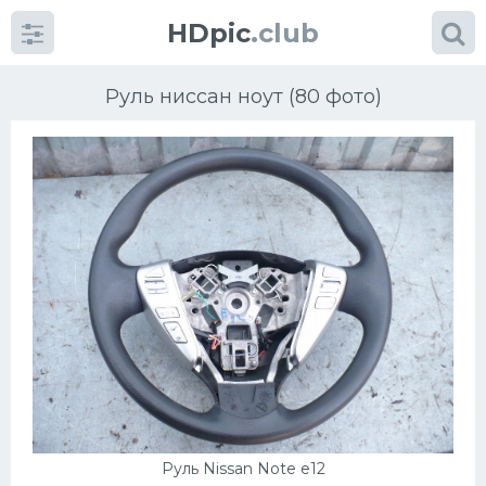
HDpic
.club
Руль ниссан ноут (80 фото)
Категории
Разное
Автомобили
Красивые фото машин
УРАЛ
Руль Nissan Note e12
Ниссан