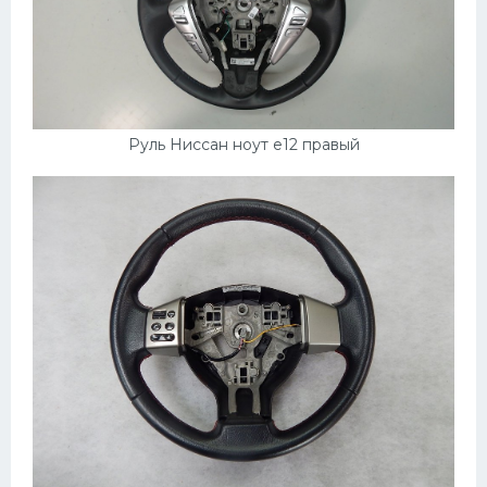
Скания
Форд
Черри
Джили
Руль Ниссан ноут е12 правый
Хавал
Кавасаки
Инфинити
ЛУАЗ
Фиат
Ситроен
Субару
Опель