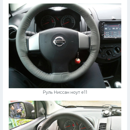
Руль Ниссан ноут е11