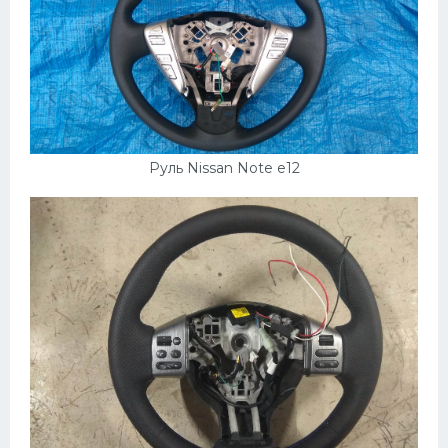
Мазда
Самокаты
Велосипеды
Рено
Прогулочные суда
Руль Nissan Note e12
Хендай
Лимузины
Камаз
Автобусы
Хонда
Грузовики
Шевроле