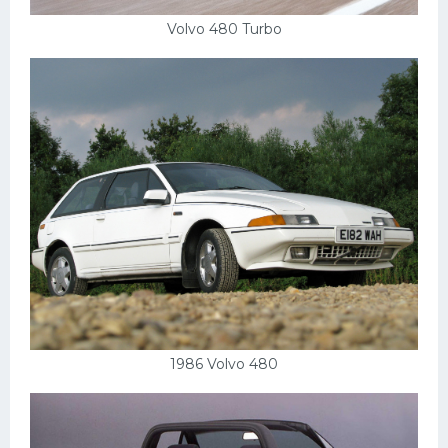
Скания
Volvo 480 Turbo
Форд
Черри
Джили
Хавал
Кавасаки
Инфинити
ЛУАЗ
Фиат
Ситроен
1986 Volvo 480
Субару
Опель