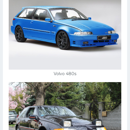
УАЗ
Кадиллак
Автокемпер
Феррари
Поезда
Мотоциклы
Ямаха
Додж
Volvo 480s
Ява
Эмблемы
Спецтехника