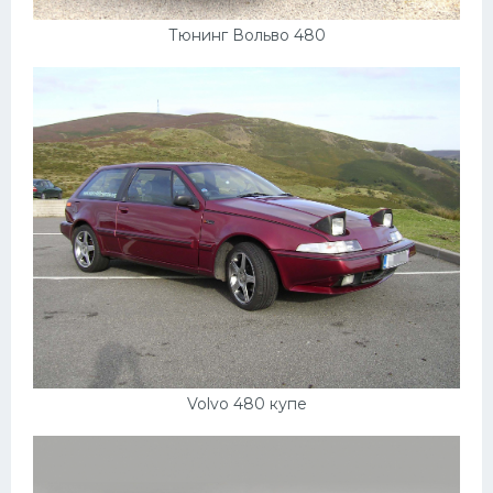
Мазда
Тюнинг Вольво 480
Самокаты
Велосипеды
Рено
Прогулочные суда
Хендай
Лимузины
Камаз
Автобусы
Хонда
Volvo 480 купе
Грузовики
Шевроле