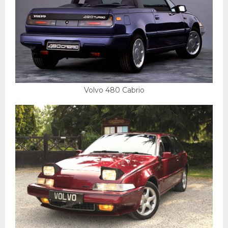
Подводные лодки
Митсубиси
Киа
Танки
Крайслер
Volvo 480 Cabrio
Порше
Самолеты
Корабли
Комплектующие
Тойота
Лодки
Шкода
Вертолеты