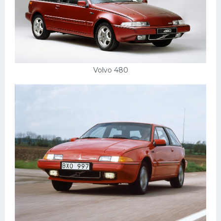
Пежо
Ауди
Гараж
Volvo 480
Русские авто
Вольво
БМВ
МАЗ
Сузуки
Мерседес
Фольксваген
Лексус
Дэу