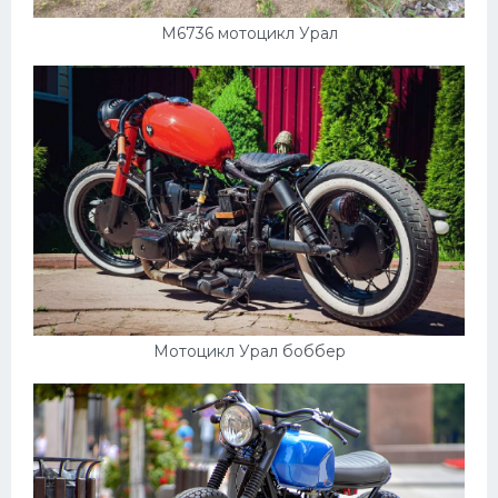
М6736 мотоцикл Урал
Мотоцикл Урал боббер