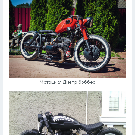
Мотоцикл Днепр боббер