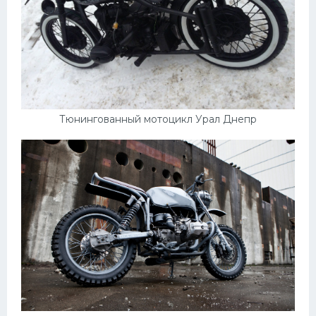
Скания
Форд
Черри
Джили
Хавал
Тюнингованный мотоцикл Урал Днепр
Кавасаки
Инфинити
ЛУАЗ
Фиат
Ситроен
Субару
Опель