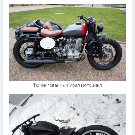
Пежо
Ауди
Гараж
Русские авто
Вольво
БМВ
МАЗ
Тюнингованный Урал мотоцикл
Сузуки
Мерседес
Фольксваген
Лексус
Дэу