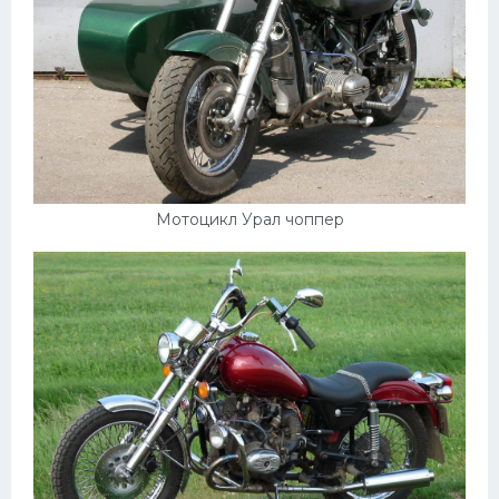
Мазда
Самокаты
Велосипеды
Рено
Прогулочные суда
Мотоцикл Урал чоппер
Хендай
Лимузины
Камаз
Автобусы
Хонда
Грузовики
Шевроле