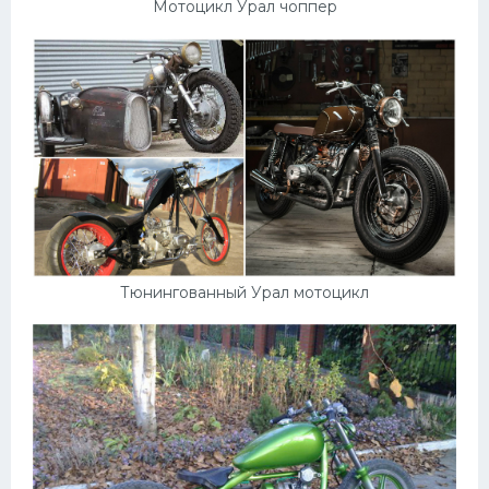
Мотоцикл Урал чоппер
Тюнингованный Урал мотоцикл