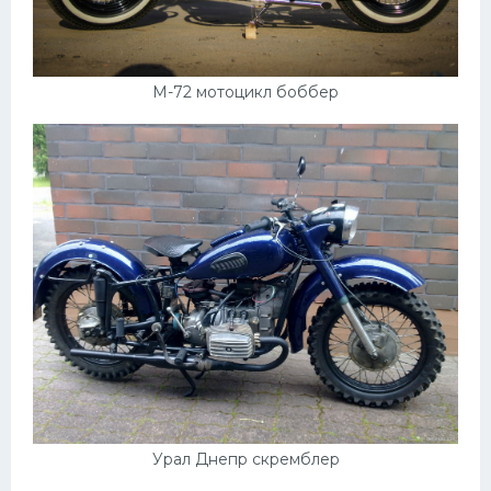
М-72 мотоцикл боббер
Урал Днепр скремблер