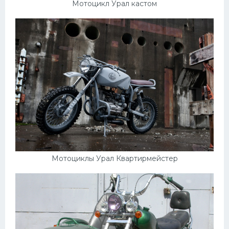
Подводные лодки
Мотоцикл Урал кастом
Митсубиси
Киа
Танки
Крайслер
Порше
Самолеты
Корабли
Комплектующие
Мотоциклы Урал Квартирмейстер
Тойота
Лодки
Шкода
Вертолеты