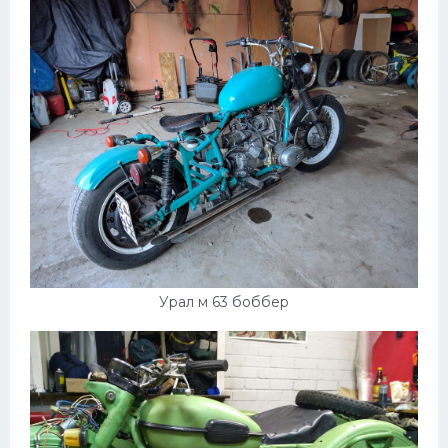
Урал м 63 боббер