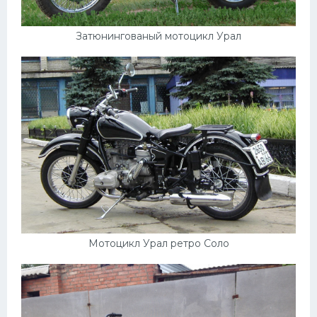
УАЗ
Кадиллак
Затюнингованый мотоцикл Урал
Автокемпер
Феррари
Поезда
Мотоциклы
Ямаха
Додж
Ява
Эмблемы
Мотоцикл Урал ретро Соло
Спецтехника