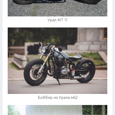
Урал МТ 11
Боббер из Урала м62