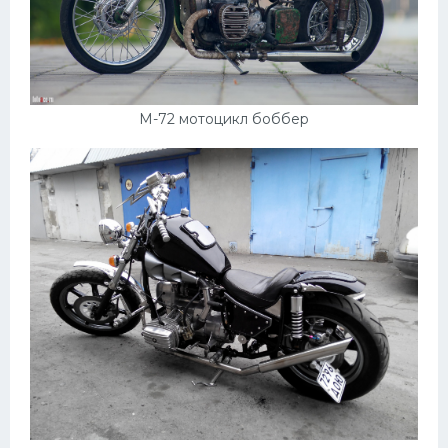
М-72 мотоцикл боббер