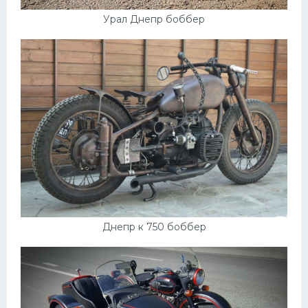
Урал Днепр боббер
Днепр к 750 боббер