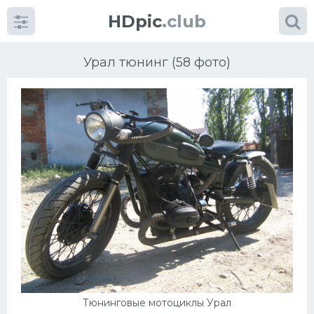
HDpic
.club
Урал тюнинг (58 фото)
Категории
Разное
Автомобили
Красивые фото машин
УРАЛ
Тюнинговые мотоциклы Урал
Ниссан