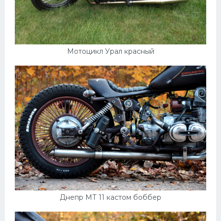
Мотоцикл Урал красный
Днепр МТ 11 кастом боббер