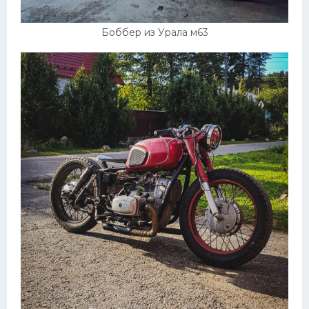
Боббер из Урала м63