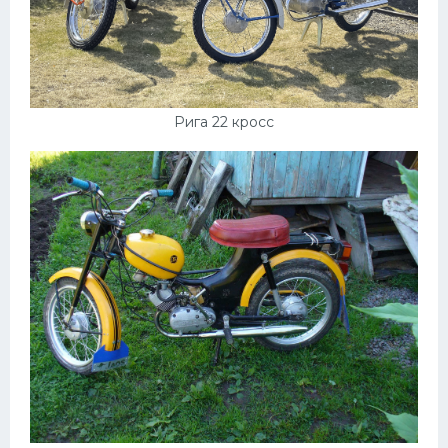
Скания
Форд
Черри
Рига 22 кросс
Джили
Хавал
Кавасаки
Инфинити
ЛУАЗ
Фиат
Ситроен
Субару
Опель