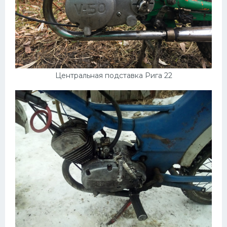
Центральная подставка Рига 22