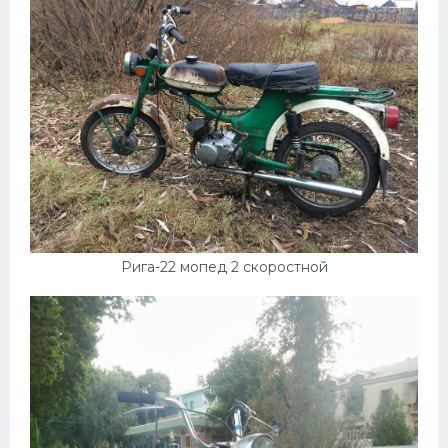
Рига-22 мопед 2 скоростной