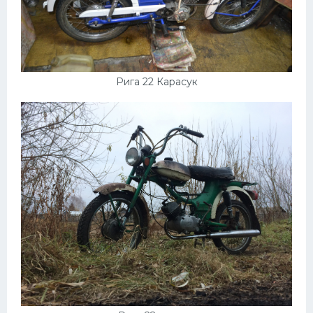
Рига 22 Карасук