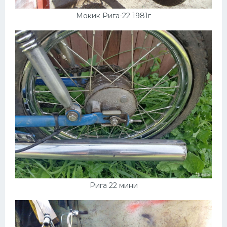
Мокик Рига-22 1981г
Рига 22 мини