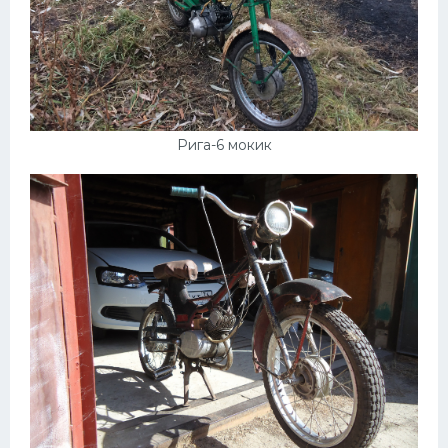
Рига-6 мокик